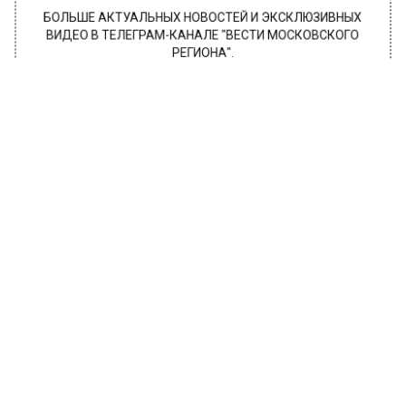
БОЛЬШЕ АКТУАЛЬНЫХ НОВОСТЕЙ И ЭКСКЛЮЗИВНЫХ
ВИДЕО В ТЕЛЕГРАМ-КАНАЛЕ "ВЕСТИ МОСКОВСКОГО
РЕГИОНА".
ПОДПИШИСЬ!
ПОДПИСЫВАЙТЕСЬ НА МОСРЕГИОН:
НОВОСТИ
ДЗЕН
ТЕЛЕГРАМ
Новости СМИ2
МОЙ РЕГИОН
Автор:
Анна Мигинеишвили
В Серпухове работает телеграм-чат
для оперативного решения проблем
в сфере здравоохранения