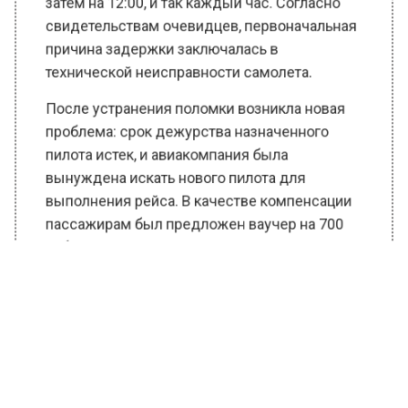
свидетельствам очевидцев, первоначальная
причина задержки заключалась в
технической неисправности самолета.
После устранения поломки возникла новая
проблема: срок дежурства назначенного
пилота истек, и авиакомпания была
вынуждена искать нового пилота для
выполнения рейса. В качестве компенсации
пассажирам был предложен ваучер на 700
рублей.
Ранее Вести Московского региона
сообщали
, что 7-километровая пробка
образовалась на МКАД из-за ДТП с
«Газелями».