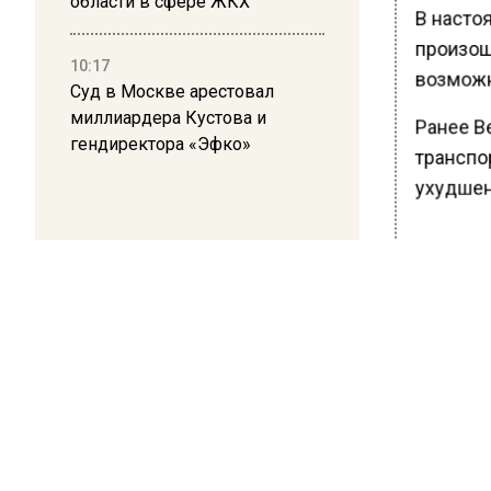
области в сфере ЖКХ
В насто
произош
10:17
возможн
Суд в Москве арестовал
миллиардера Кустова и
Ранее В
гендиректора «Эфко»
транспо
ухудшен
БОЛЬШЕ А
ВИДЕО В 
РЕГИОНА".
ПОДПИСЫВ
НОВОС
Новости