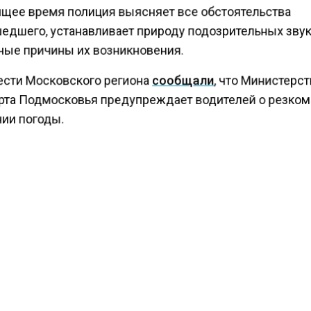
ящее время полиция выясняет все обстоятельства
едшего, устанавливает природу подозрительных звук
ые причины их возникновения.
ести Московского региона
сообщали
, что
Министерст
рта Подмосковья предупреждает водителей о резко
ии погоды.
КТУАЛЬНЫХ НОВОСТЕЙ И ЭКСКЛЮЗИВНЫХ
ПОДПИ
ТЕЛЕГРАМ-КАНАЛЕ "ВЕСТИ МОСКОВСКОГО
АЙТЕСЬ НА МОСРЕГИОН:
ТИ
ДЗЕН
ТЕЛЕГРАМ
 СМИ2