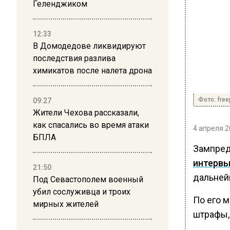
Геленджиком
12:33
В Домодедове ликвидируют
последствия разлива
химикатов после налета дрона
Фото: free
09:27
Жители Чехова рассказали,
как спасались во время атаки
4 апреля 2
БПЛА
Зампред
интерв
21:50
дальней
Под Севастополем военный
убил сослуживца и троих
По его м
мирных жителей
штрафы,