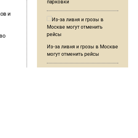
парковки
ов и
во
м
Из-за ливня и грозы в Москве
могут отменить рейсы
ШИСЬ!
В ОП предложили ввести
допвыплату для россиян
после 70 лет