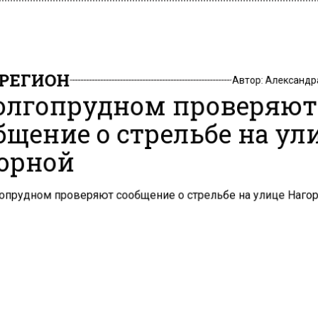
РЕГИОН
Автор:
Александр
олгопрудном проверяю
бщение о стрельбе на ул
орной