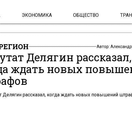
А
ЭКОНОМИКА
ОБЩЕСТВО
ТРА
РЕГИОН
Автор:
Александр
утат Делягин рассказал,
да ждать новых повыш
афов