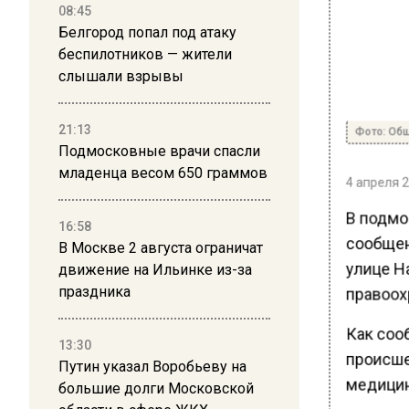
08:45
Белгород попал под атаку
беспилотников — жители
слышали взрывы
21:13
Фото: Общ
Подмосковные врачи спасли
младенца весом 650 граммов
4 апреля 2
В подмо
16:58
сообщен
В Москве 2 августа ограничат
улице Н
движение на Ильинке из-за
праздника
правоох
Как соо
13:30
происше
Путин указал Воробьеву на
медицин
большие долги Московской