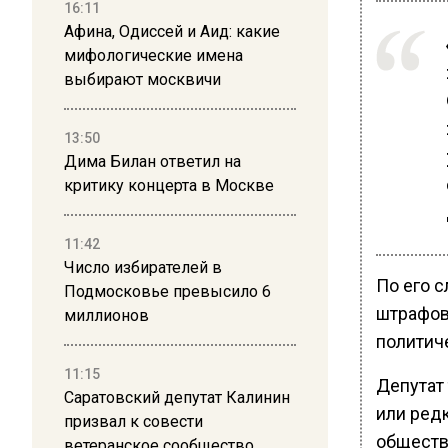
16:11
Афина, Одиссей и Аид: какие
мифологические имена
выбирают москвичи
13:50
Дима Билан ответил на
критику концерта в Москве
11:42
Число избирателей в
По его 
Подмосковье превысило 6
штрафов
миллионов
политич
11:15
Депутат
Саратовский депутат Калинин
или редк
призвал к совести
обществ
ветеранское сообщество