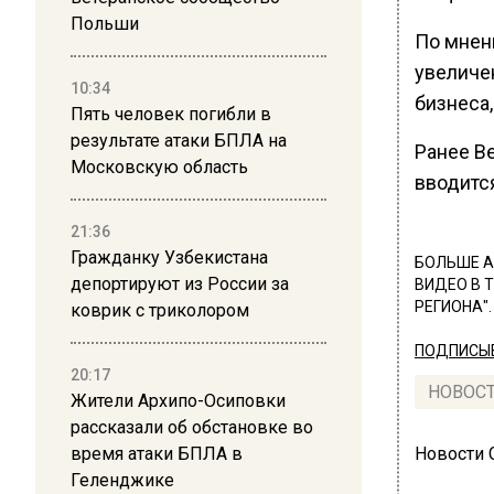
Польши
По мнени
увеличе
10:34
бизнеса,
Пять человек погибли в
результате атаки БПЛА на
Ранее В
Московскую область
вводится
21:36
Гражданку Узбекистана
БОЛЬШЕ А
депортируют из России за
ВИДЕО В 
РЕГИОНА".
коврик с триколором
ПОДПИСЫВ
20:17
НОВОС
Жители Архипо-Осиповки
рассказали об обстановке во
время атаки БПЛА в
Новости
Геленджике