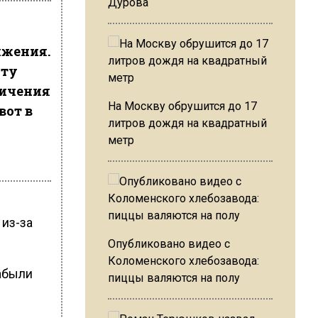
Дурова
ижения.
ату
личения
На Москву обрушится до 17
вот в
литров дождя на квадратный
метр
из-за
Опубликовано видео с
Коломенского хлебозавода:
забыли
пиццы валяются на полу