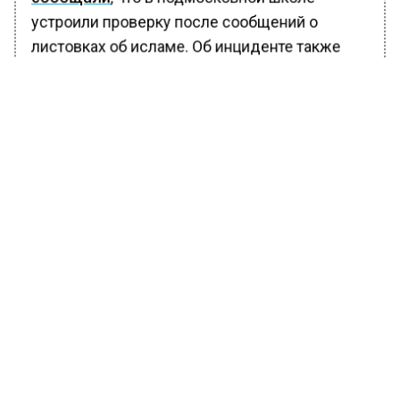
устроили проверку после сообщений о
листовках об исламе. Об инциденте также
высказалась омбудсмен Мишонова. Она
отметила, что религиозные курсы на
территории учебного заведения не могут
проводиться в условиях светского
государства.
БОЛЬШЕ АКТУАЛЬНЫХ НОВОСТЕЙ И ЭКСКЛЮЗИВНЫХ
ВИДЕО В ТЕЛЕГРАМ-КАНАЛЕ "ВЕСТИ МОСКОВСКОГО
РЕГИОНА".
ПОДПИШИСЬ!
ПОДПИСЫВАЙТЕСЬ НА МОСРЕГИОН:
НОВОСТИ
ДЗЕН
ТЕЛЕГРАМ