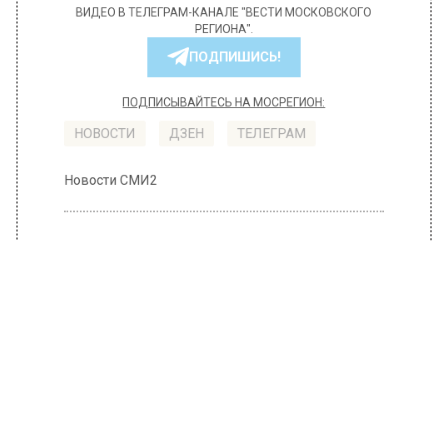
БОЛЬШЕ АКТУАЛЬНЫХ НОВОСТЕЙ И ЭКСКЛЮЗИВНЫХ
ВИДЕО В ТЕЛЕГРАМ-КАНАЛЕ "ВЕСТИ МОСКОВСКОГО
РЕГИОНА".
ПОДПИШИСЬ!
ПОДПИСЫВАЙТЕСЬ НА МОСРЕГИОН:
НОВОСТИ
ДЗЕН
ТЕЛЕГРАМ
Новости СМИ2
ГЛАВНОЕ
Автор:
Анфиса Слепцова
Гидрометцентр предупредил
москвичей об усилении ветра 4
апреля