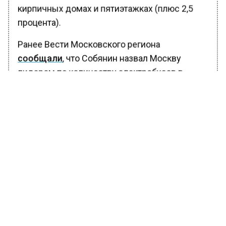
кирпичных домах и пятиэтажках (плюс 2,5
процента).
Ранее Вести Московского региона
сообщали
, что Собянин назвал Москву
лидером по количеству электробусов в
Европе.
БОЛЬШЕ АКТУАЛЬНЫХ НОВОСТЕЙ И ЭКСКЛЮЗИВНЫХ
ВИДЕО В ТЕЛЕГРАМ-КАНАЛЕ "ВЕСТИ МОСКОВСКОГО
РЕГИОНА".
ПОДПИШИСЬ!
ПОДПИСЫВАЙТЕСЬ НА МОСРЕГИОН:
НОВОСТИ
ДЗЕН
ТЕЛЕГРАМ