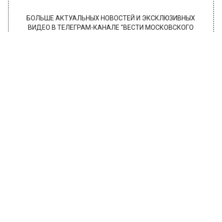
БОЛЬШЕ АКТУАЛЬНЫХ НОВОСТЕЙ И ЭКСКЛЮЗИВНЫХ
ВИДЕО В ТЕЛЕГРАМ-КАНАЛЕ "ВЕСТИ МОСКОВСКОГО
РЕГИОНА".
ПОДПИШИСЬ!
ПОДПИСЫВАЙТЕСЬ НА МОСРЕГИОН:
НОВОСТИ
ДЗЕН
ТЕЛЕГРАМ
Новости СМИ2
МОЙ РЕГИОН
Автор:
Анна Мигинеишвили
Подольский сад камней пополнился
экспонатом из Мариуполя