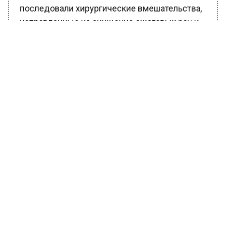
последовали хирургические вмешательства,
направленные на очищение ожоговых ран и
восстановление кожных покровов.
Врачи использовали передовые методы
лечения, включая остеонекрэктомию,
которая подразумевает удаление
омертвевших участков кости, и
аутодермопластику, при которой кожа
пересаживается с неповрежденных
участков тела.
Для предотвращения инфекционных
осложнений, которые часто возникают при
тяжелых ожогах, была назначена
антибактериальная терапия. Благодаря
комплексному подходу к лечению состояние