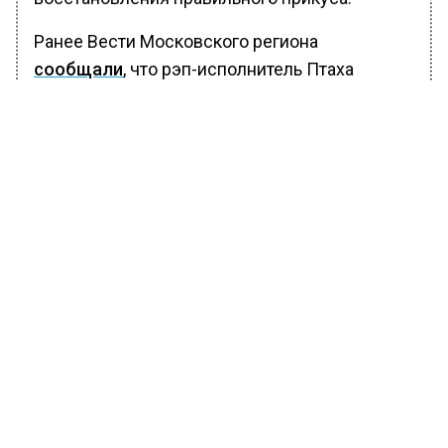
Ранее Вести Московского региона
сообщали
, что рэп-исполнитель Птаха
обвинил общество в смерти Паши Техника.
Он заявил, что Техник не интересовал
публику в трезвом состоянии.
БОЛЬШЕ АКТУАЛЬНЫХ НОВОСТЕЙ И ЭКСКЛЮЗИВНЫХ
ВИДЕО В ТЕЛЕГРАМ-КАНАЛЕ "ВЕСТИ МОСКОВСКОГО
РЕГИОНА".
ПОДПИШИСЬ!
ПОДПИСЫВАЙТЕСЬ НА МОСРЕГИОН:
НОВОСТИ
ДЗЕН
ТЕЛЕГРАМ