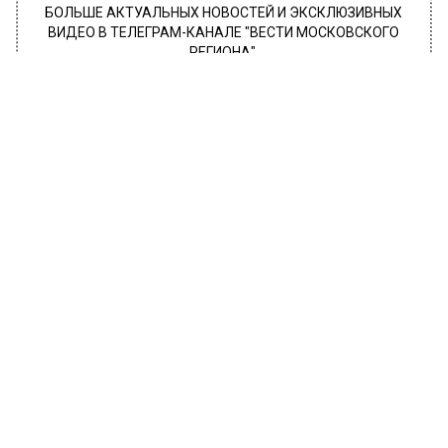
БОЛЬШЕ АКТУАЛЬНЫХ НОВОСТЕЙ И ЭКСКЛЮЗИВНЫХ
ВИДЕО В ТЕЛЕГРАМ-КАНАЛЕ "ВЕСТИ МОСКОВСКОГО
РЕГИОНА".
ПОДПИШИСЬ!
ПОДПИСЫВАЙТЕСЬ НА МОСРЕГИОН:
НОВОСТИ
ДЗЕН
ТЕЛЕГРАМ
Новости СМИ2
РОССИЯ
Автор:
Анфиса Слепцова
Американка обменяла приемную
дочь на обезьяну