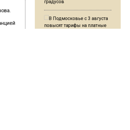
градусов
нова.
танцией
В Подмосковье с 3 августа
повысят тарифы на платные
етофоров
парковки
ШИСЬ!
Из-за ливня и грозы в Москве
могут отменить рейсы