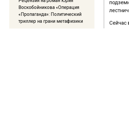
Рецензия на роман Юрия
подземн
Воскобойникова «Операция
лестнич
«Пропаганда»: Политический
триллер на грани метафизики
Сейчас 
«Академ
08:45
Троицко
Белгород попал под атаку
беспилотников — жители
Ранее В
слышали взрывы
оптимиз
БОЛЬШЕ А
ВИДЕО В 
РЕГИОНА".
ПОДПИСЫВ
НОВОС