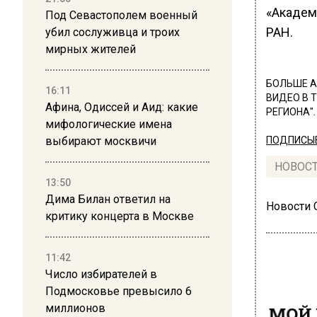
«Академ
Под Севастополем военный
РАН.
убил сослуживца и троих
мирных жителей
БОЛЬШЕ А
16:11
ВИДЕО В 
Афина, Одиссей и Аид: какие
РЕГИОНА".
мифологические имена
выбирают москвичи
ПОДПИСЫВ
НОВОС
13:50
Дима Билан ответил на
Новости
критику концерта в Москве
11:42
Число избирателей в
Подмосковье превысило 6
МОЙ 
миллионов