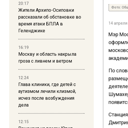
20:17
Фото: Общ
Жители Архипо-Осиповки
рассказали об обстановке во
14 апреля 
время атаки БПЛА в
Геленджике
Мэр Мос
оформле
16:19
московс
Москву и область накрыла
академии
гроза с ливнем и ветром
По слова
размеще
12:24
Глава клиники, где детей с
деятелей
аутизмом лечили клизмой,
Шумахер
исчез после возбуждения
появитс
дела
Станция
12:15
Дмитрия