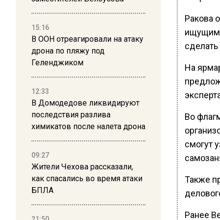
Ракова 
15:16
ищущим 
В ООН отреагировали на атаку
сделать
дрона по пляжу под
Геленджиком
На ярма
предлож
12:33
эксперт
В Домодедове ликвидируют
последствия разлива
Во флаг
химикатов после налета дрона
организ
смогут у
09:27
самозан
Жители Чехова рассказали,
как спасались во время атаки
Также п
БПЛА
деловог
Ранее В
21:50