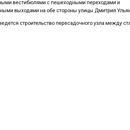
ыми вестибюлями с пешеходными переходами и
ными выходами на обе стороны улицы Дмитрия Улья
ведется строительство пересадочного узла между с
ическая» Калужско-Рижской линии и новой станцией
й линии.
ести Московского региона
сообщали
, что работу св
ировали на семи перекрестках в Подмосковье.
КТУАЛЬНЫХ НОВОСТЕЙ И ЭКСКЛЮЗИВНЫХ
ПОДПИ
ТЕЛЕГРАМ-КАНАЛЕ "ВЕСТИ МОСКОВСКОГО
АЙТЕСЬ НА МОСРЕГИОН:
ТИ
ДЗЕН
ТЕЛЕГРАМ