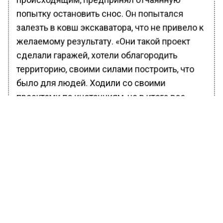
попытку остановить снос. Он попытался
залезть в ковш экскаватора, что не привело к
желаемому результату. «Они такой проект
сделали гаражей, хотели облагородить
территорию, своими силами построить, что
было для людей. Ходили со своими
проектами по инстанциям, но в итоге все
сносят несмотря на то, что люди даже не
освободили свои гаражи», — рассказывают
местные жители.
Ранее вести Московского региона
сообщали
,
что биолог Воробьев напомнил дачникам о
вреде богемской рейнутрии для фундамента.