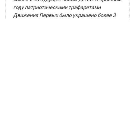
традиция будет поддержана детьми и
взрослыми и в России, и за рубежом
», –
отметил Герой России, участник программы
«Время героев», председатель правления
Движения Первых Артур Орлов.
Ежегодная Всероссийская акция «Окна
Победы», проводимая Движением Первых, в
этом году приобретает особую значимость.
Она позволяет педагогам и наставникам
вместе с детьми прикоснуться к истории,
обсудить важность подвига советского
народа и внести свой вклад в сохранение
исторической памяти.
В прошлом году в акции «Окна Победы»
приняли участие представители 45 тысяч