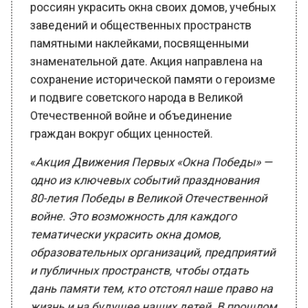
и подвиге советского народа в Великой
Отечественной войне и объединение
граждан вокруг общих ценностей.
«
Акция Движения Первых «Окна Победы» —
одно из ключевых событий празднования
80-летия Победы в Великой Отечественной
войне. Это возможность для каждого
тематически украсить окна домов,
образовательных организаций, предприятий
и публичных пространств, чтобы отдать
дань памяти тем, кто отстоял наше право на
жизнь и на будущее наших детей. В прошлом
году патриотическими трафаретами
Движения Первых было украшено более 3
миллионов окон. Уверен, в этом году эта