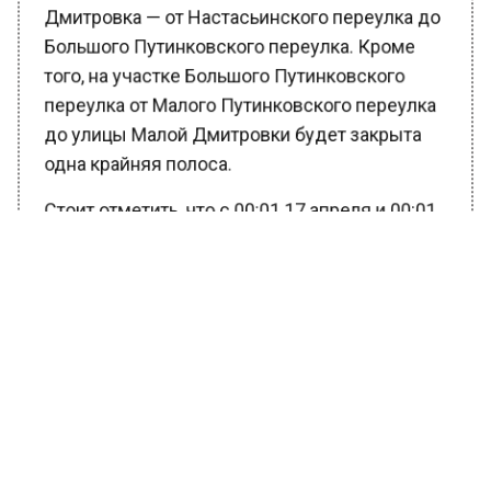
Дмитровка — от Настасьинского переулка до
Большого Путинковского переулка. Кроме
того, на участке Большого Путинковского
переулка от Малого Путинковского переулка
до улицы Малой Дмитровки будет закрыта
одна крайняя полоса.
Стоит отметить, что с 00:01 17 апреля и 00:01
24 апреля на участках Большого
Путинковского переулка и Пушкинской
площади будет запрещена парковка. Это
сделано для того, чтобы освободить
пространство для движения спецтранспорта
и обеспечения безопасности участников и
зрителей фестиваля. Водителей призывают
заранее планировать свои маршруты с
учетом временных ограничений. Это