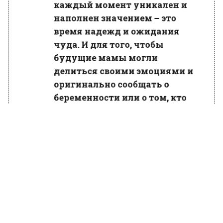
каждый момент уникален и
наполнен значением – это
время надежд и ожидания
чуда. И для того, чтобы
будущие мамы могли
делиться своими эмоциями и
оригинально сообщать о
беременности или о том, кто
появится на свет – мальчик
или девочка, мы запустили
совместную акцию с «Почтой
России»,» — цитирует mos.ru
заведующую центром
женского здоровья ГКБ №15 им.
Филатова Надежду Соколову.