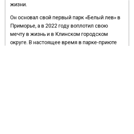
жизни.
Он основал свой первый парк «Белый лев» в
Приморье, а в 2022 году воплотил свою
мечту в жизнь и в Клинском городском
округе. В настоящее время в парке-приюте
проживает несколько десятков животных.
Ранее Вести Московского региона
сообщали
, что первые магнолии зацвели в
«Аптекарском огороде» МГУ.
БОЛЬШЕ АКТУАЛЬНЫХ НОВОСТЕЙ И ЭКСКЛЮЗИВНЫХ
ВИДЕО В ТЕЛЕГРАМ-КАНАЛЕ "ВЕСТИ МОСКОВСКОГО
РЕГИОНА".
ПОДПИШИСЬ!