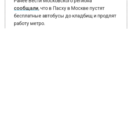
Ранее Вести Московского региона
сообщали
, что в Пасху в Москве пустят
бесплатные автобусы до кладбищ и продлят
работу метро.
БОЛЬШЕ АКТУАЛЬНЫХ НОВОСТЕЙ И ЭКСКЛЮЗИВНЫХ
ВИДЕО В ТЕЛЕГРАМ-КАНАЛЕ "ВЕСТИ МОСКОВСКОГО
РЕГИОНА".
ПОДПИШИСЬ!
ПОДПИСЫВАЙТЕСЬ НА МОСРЕГИОН:
НОВОСТИ
ДЗЕН
ТЕЛЕГРАМ
Новости СМИ2