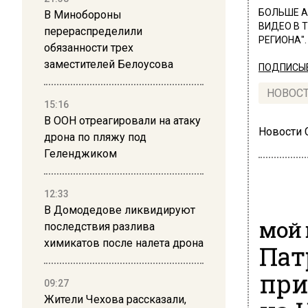
БОЛЬШЕ А
В Минобороны
ВИДЕО В 
перераспределили
РЕГИОНА".
обязанности трех
заместителей Белоусова
ПОДПИСЫВ
НОВОС
15:16
В ООН отреагировали на атаку
Новости
дрона по пляжу под
Геленджиком
12:33
В Домодедове ликвидируют
МОЙ 
последствия разлива
химикатов после налета дрона
Пат
при
09:27
Жители Чехова рассказали,