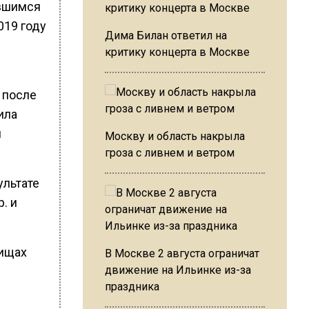
ившимся
019 году
Дима Билан ответил на
критику концерта в Москве
 после
ила
м
Москву и область накрыла
гроза с ливнем и ветром
ультате
. и
тищах
В Москве 2 августа ограничат
движение на Ильинке из-за
праздника