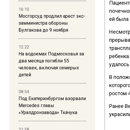
Пациент
16:10
почечно
Мосгорсуд продлил арест экс-
ей была
замминистра обороны
Булгакова до 9 ноября
Несмотр
прерыва
12:22
транспл
На водоемах Подмосковья за
ребенка
два месяца погибли 55
удалось
человек, включая семерых
детей
В полож
которог
08:54
ростом 4
Под Екатеринбургом взорвали
Mercedes главы
Ранее В
«Уралдронзавода» Ткачука
украсил
21:38