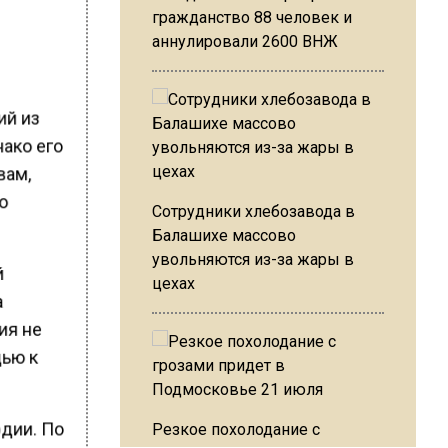
гражданство 88 человек и
аннулировали 2600 ВНЖ
ий из
нако его
вам,
о
Сотрудники хлебозавода в
Балашихе массово
увольняются из-за жары в
й
цехах
а
ия не
щью к
дии. По
Резкое похолодание с