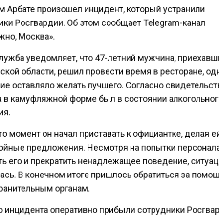
м Арбате произошел инцидент, который устранили
ики Росгвардии. Об этом сообщает Telegram-канал
жно, Москва».
лужба уведомляет, что 47-летний мужчина, приехавш
кой области, решил провести время в ресторане, од
ие оставляло желать лучшего. Согласно свидетельст
 в камуфляжной форме был в состоянии алкогольног
ия.
то момент он начал приставать к официантке, делая е
ойные предложения. Несмотря на попытки персонал
ть его и прекратить ненадлежащее поведение, ситуац
ась. В конечном итоге пришлось обратиться за помо
ранительным органам.
о инцидента оперативно прибыли сотрудники Росгвар