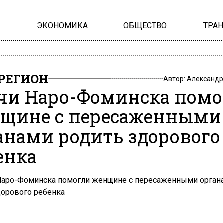
А
ЭКОНОМИКА
ОБЩЕСТВО
ТРА
РЕГИОН
Автор:
Александр
чи Наро-Фоминска помо
щине с пересаженными
анами родить здорового
енка