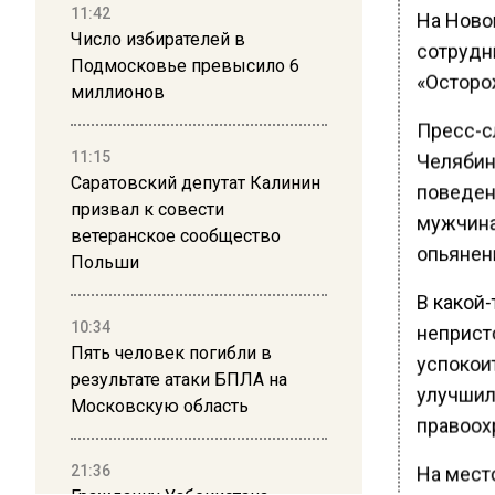
11:42
На Ново
Число избирателей в
сотрудн
Подмосковье превысило 6
«Осторо
миллионов
Пресс-с
11:15
Челябинс
Саратовский депутат Калинин
поведен
призвал к совести
мужчина
ветеранское сообщество
опьянен
Польши
В какой-
10:34
неприст
Пять человек погибли в
успокои
результате атаки БПЛА на
улучшил
Московскую область
правоох
21:36
На мест