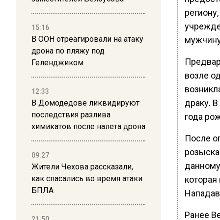
региону
учрежде
15:16
В ООН отреагировали на атаку
мужчину
дрона по пляжу под
Предвар
Геленджиком
возле о
возникл
12:33
драку. В
В Домодедове ликвидируют
последствия разлива
года ро
химикатов после налета дрона
После о
розыска
09:27
данному
Жители Чехова рассказали,
как спасались во время атаки
которая
БПЛА
Нападав
Ранее В
21:50