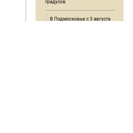
градусов
ривлек
ющих
В Подмосковье с 3 августа
повысят тарифы на платные
парковки
я свалка
ШИСЬ!
Из-за ливня и грозы в Москве
могут отменить рейсы