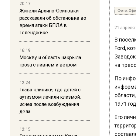
20:17
Жители Архипо-Осиповки
Фото: Оф
рассказали об обстановке во
время атаки БПЛА в
21 апреля 
Геленджике
В посел
Ford, ко
16:19
Заводск
Москву и область накрыла
на прес
гроза с ливнем и ветром
По инфо
12:24
информа
Глава клиники, где детей с
области
аутизмом лечили клизмой,
1971 го
исчез после возбуждения
дела
Его личн
террито
12:15
составле