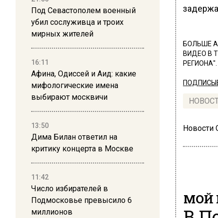
задержа
Под Севастополем военный
убил сослуживца и троих
мирных жителей
БОЛЬШЕ А
ВИДЕО В 
16:11
РЕГИОНА".
Афина, Одиссей и Аид: какие
ПОДПИСЫВ
мифологические имена
выбирают москвичи
НОВОС
13:50
Новости
Дима Билан ответил на
критику концерта в Москве
11:42
Число избирателей в
МОЙ 
Подмосковье превысило 6
В П
миллионов