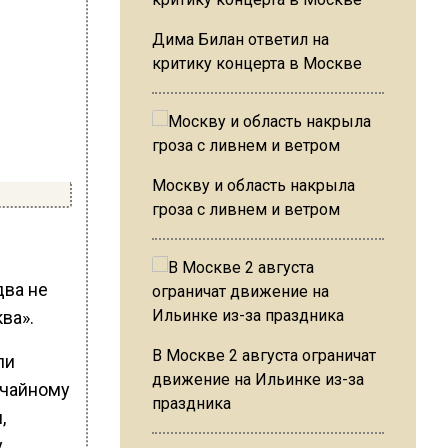
Дима Билан ответил на
критику концерта в Москве
Москву и область накрыла
гроза с ливнем и ветром
два не
ва».
В Москве 2 августа ограничат
ли
движение на Ильинке из-за
учайному
праздника
,
у