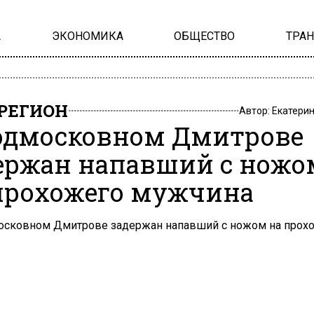
А
ЭКОНОМИКА
ОБЩЕСТВО
ТРА
РЕГИОН
Автор:
Екатери
одмосковном Дмитрове
ержан напавший с ножо
прохожего мужчина