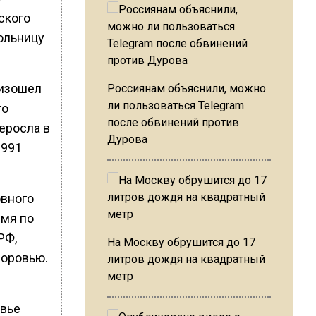
ского
ольницу
оизошел
Россиянам объяснили, можно
ли пользоваться Telegram
го
после обвинений против
еросла в
Дурова
1991
овного
емя по
РФ,
На Москву обрушится до 17
доровью.
литров дождя на квадратный
метр
овье