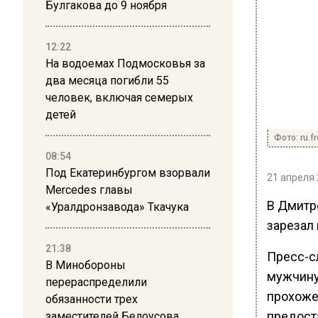
Булгакова до 9 ноября
12:22
На водоемах Подмосковья за
два месяца погибли 55
человек, включая семерых
детей
Фото: ru.f
08:54
Под Екатеринбургом взорвали
21 апреля 
Mercedes главы
В Дмитр
«Уралдронзавода» Ткачука
зарезал 
21:38
Пресс-с
В Минобороны
мужчину
перераспределили
прохоже
обязанности трех
предост
заместителей Белоусова