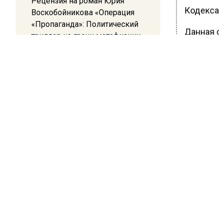
Рецензия на роман Юрия
Кодекса
Воскобойникова «Операция
«Пропаганда»: Политический
Данная 
триллер на грани метафизики
движени
специал
08:45
внимани
Белгород попал под атаку
видеома
беспилотников — жители
слышали взрывы
Ранее В
ТБО Под
БОЛЬШЕ А
ВИДЕО В 
РЕГИОНА".
ПОДПИСЫВ
НОВОС