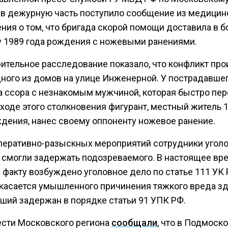
, в дежурную часть поступило сообщение из медицин
ния о том, что бригада скорой помощи доставила в б
 1989 года рождения с ножевыми ранениями.
ительное расследование показало, что конфликт пр
дного из домов на улице Инженерной. У пострадавше
а ссора с незнакомым мужчиной, которая быстро пер
 ходе этого столкновения фигурант, местный житель 
ждения, нанес своему оппоненту ножевое ранение.
перативно-разыскных мероприятий сотрудники угол
 смогли задержать подозреваемого. В настоящее вр
 факту возбуждено уголовное дело по статье 111 УК 
 касается умышленного причинения тяжкого вреда з
ший задержан в порядке статьи 91 УПК РФ.
ести Московского региона
сообщали
, что в Подмоск