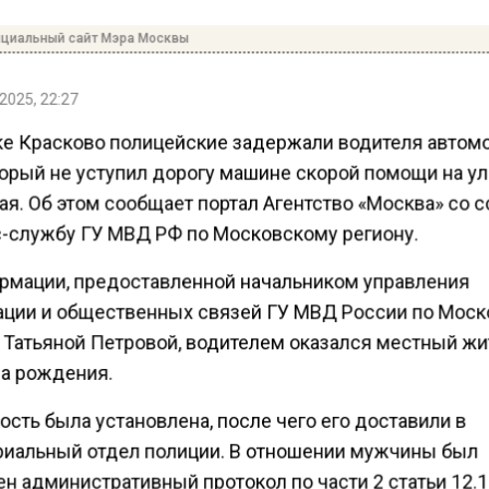
ициальный сайт Мэра Москвы
2025, 22:27
ке Красково полицейские задержали водителя автом
торый не уступил дорогу машине скорой помощи на ул
ая. Об этом сообщает портал Агентство «Москва» со 
с-службу ГУ МВД РФ по Московскому региону.
рмации, предоставленной начальником управления
ции и общественных связей ГУ МВД России по Моск
, Татьяной Петровой, водителем оказался местный жи
да рождения.
ость была установлена, после чего его доставили в
риальный отдел полиции. В отношении мужчины был
н административный протокол по части 2 статьи 12.