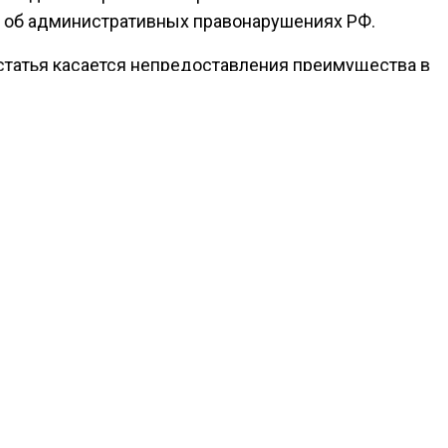
 об административных правонарушениях РФ.
статья касается непредоставления преимущества в
и транспортным средствам, имеющим включенные
ьные световые и звуковые сигналы. Этот инцидент п
е правоохранителей после публикации соответству
териалов.
ести Московского региона
сообщали
, что крупнейша
московья горит на площади более 500 квадратов.
КТУАЛЬНЫХ НОВОСТЕЙ И ЭКСКЛЮЗИВНЫХ
ПОДПИ
ТЕЛЕГРАМ-КАНАЛЕ "ВЕСТИ МОСКОВСКОГО
АЙТЕСЬ НА МОСРЕГИОН:
ТИ
ДЗЕН
ТЕЛЕГРАМ