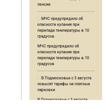
пенсии
 улице
ать и
ю,
ом
МЧС предупредило об
опасности купания при
перепаде температуры в 10
градусов
а окна
а.
е
В Подмосковье с 3 августа
повысят тарифы на платные
ИСЬ!