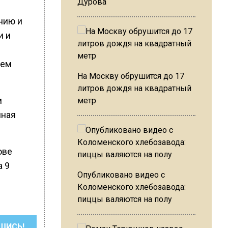
Дурова
нию и
и и
ием
На Москву обрушится до 17
литров дождя на квадратный
м
метр
нная
ове
а 9
Опубликовано видео с
Коломенского хлебозавода:
пиццы валяются на полу
ШИСЬ!