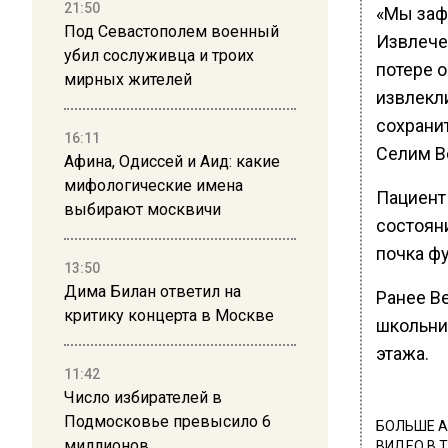
21:50
«Мы заф
Под Севастополем военный
Извлече
убил сослуживца и троих
потере 
мирных жителей
извлекл
сохрани
16:11
Селим В
Афина, Одиссей и Аид: какие
мифологические имена
Пациент
выбирают москвичи
состоян
почка ф
13:50
Дима Билан ответил на
Ранее В
критику концерта в Москве
школьни
этажа.
11:42
Число избирателей в
Подмосковье превысило 6
БОЛЬШЕ А
миллионов
ВИДЕО В 