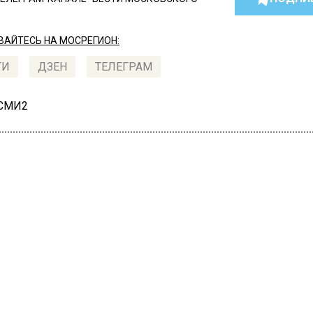
АЙТЕСЬ НА МОСРЕГИОН:
ТИ
ДЗЕН
ТЕЛЕГРАМ
 СМИ2
 РЕГИОН
Автор:
Анна Миги
Домодедове школьник
ймал четырехлетнего
енка, выпавшего из окна 