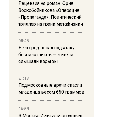
Рецензия на роман Юрия
В Домо
Воскобойникова «Операция
четыре
«Пропаганда»: Политический
Курыж
триллер на грани метафизики
Амир, 
08:45
поймат
Белгород попал под атаку
получи
беспилотников — жители
клинич
слышали взрывы
благоп
Врачи 
21:13
и о не
Подмосковные врачи спасли
младенца весом 650 граммов
Ранее 
подели
16:58
В Москве 2 августа ограничат
движение на Ильинке из-за
БОЛЬШЕ
ВИДЕО В