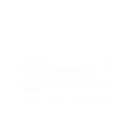
ажа
eepik.com/ wirestock
я 2025, 11:48