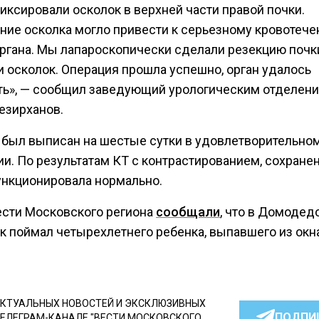
иксировали осколок в верхней части правой почки.
ние осколка могло привести к серьезному кровотече
органа. Мы лапароскопически сделали резекцию почк
и осколок. Операция прошла успешно, орган удалось
ть», — сообщил заведующий урологическим отделен
езирханов.
 был выписан на шестые сутки в удовлетворительно
ии. По результатам КТ с контрастированием, сохране
ункционировала нормально.
ести Московского региона
сообщали
, что в Домодед
к поймал четырехлетнего ребенка, выпавшего из окн
КТУАЛЬНЫХ НОВОСТЕЙ И ЭКСКЛЮЗИВНЫХ
ПОДПИ
ТЕЛЕГРАМ-КАНАЛЕ "ВЕСТИ МОСКОВСКОГО