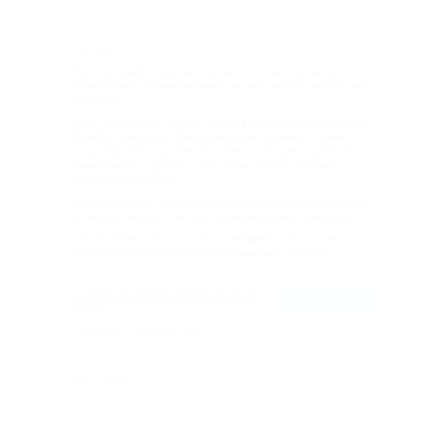
дедове двенадцатилетний школьник Амир Абачев спас
хлетнего ребенка, выпавшего из окна девятого этажа на
ова.
гуляя во дворе, заметил падение ребенка и успел подбеж
ь его. Благодаря этому малыш даже не ударился о земл
в лишь небольшой перелом. Ребенок находится в Детск
еском центре им. Рошаля в Красногорске, и врачи дают
риятные прогнозы.
напоминают о необходимости установки блокираторов н
допустимости оставления маленьких детей без присмотр
Вести Московского региона
сообщали
, что Подмосковь
лось с РЖД опытом контроля территорий через ЦУР.
 АКТУАЛЬНЫХ НОВОСТЕЙ И ЭКСКЛЮЗИВНЫХ
ПОДПИШ
 ТЕЛЕГРАМ-КАНАЛЕ "ВЕСТИ МОСКОВСКОГО