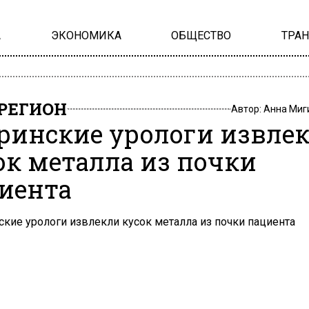
А
ЭКОНОМИКА
ОБЩЕСТВО
ТРА
РЕГИОН
Автор:
Анна Миг
ринские урологи извле
ок металла из почки
иента