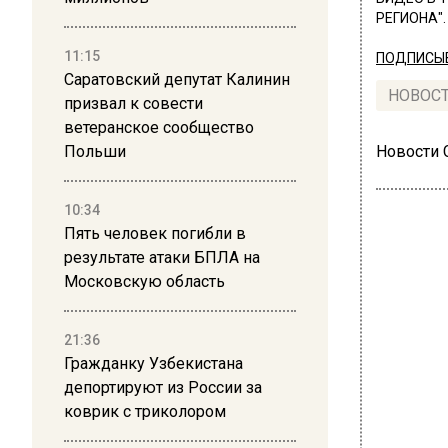
РЕГИОНА".
11:15
ПОДПИСЫВ
Саратовский депутат Калинин
НОВОС
призвал к совести
ветеранское сообщество
Польши
Новости
10:34
Пять человек погибли в
результате атаки БПЛА на
Московскую область
МОЙ
21:36
В 
Гражданку Узбекистана
депортируют из России за
по
коврик с триколором
реб