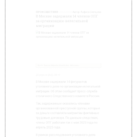
Фото: Зыков Кирилл/Агентство «Москва»
23 апреля 2025, 08:19
В Москве задержали 14 фигурантов
уголовного дела по организации нелегальной
миграции. Об этом сообщает пресс-служба
столичного Следственного комитета России.
Так, задержанные оказались членами
организованной преступной группы, которые
за деньги составляли мигрантам фиктивные
трудовые договора. По данным следствия,
члены ОПГ работали так с мая 2023 года по
апрель 2025 года.
В рамках расследования уголовного дела