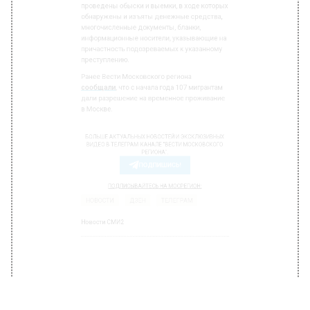
проведены обыски и выемки, в ходе которых
обнаружены и изъяты денежные средства,
многочисленные документы, бланки,
информационные носители, указывающие на
причастность подозреваемых к указанному
преступлению.
Ранее Вести Московского региона
сообщали
, что с начала года 107 мигрантам
дали разрешение на временное проживание
в Москве.
БОЛЬШЕ АКТУАЛЬНЫХ НОВОСТЕЙ И ЭКСКЛЮЗИВНЫХ
ВИДЕО В ТЕЛЕГРАМ-КАНАЛЕ "ВЕСТИ МОСКОВСКОГО
РЕГИОНА".
ПОДПИШИСЬ!
ПОДПИСЫВАЙТЕСЬ НА МОСРЕГИОН:
НОВОСТИ
ДЗЕН
ТЕЛЕГРАМ