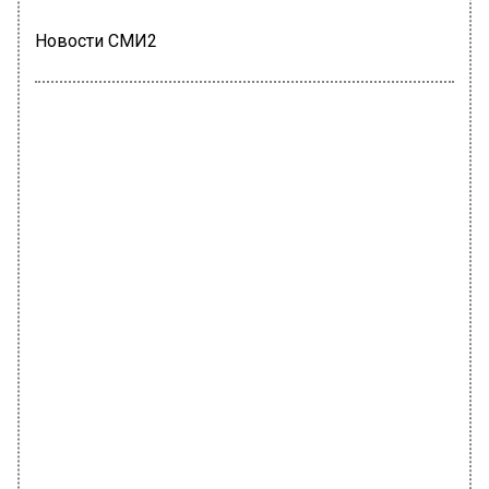
Новости СМИ2
ПРОИСШЕСТВИЯ
Автор:
Анфиса Слепцова
В Москве задержали 14 членов ОПГ
за организацию нелегальной
миграции