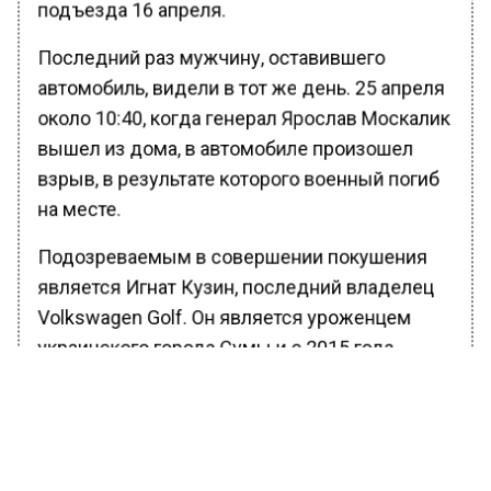
подъезда 16 апреля.
Последний раз мужчину, оставившего
автомобиль, видели в тот же день. 25 апреля
около 10:40, когда генерал Ярослав Москалик
вышел из дома, в автомобиле произошел
взрыв, в результате которого военный погиб
на месте.
Подозреваемым в совершении покушения
является Игнат Кузин, последний владелец
Volkswagen Golf. Он является уроженцем
украинского города Сумы и с 2015 года
зарегистрирован в Карачаево-Черкесской
Республике. По данным источника, Кузин
приобрел автомобиль в начале февраля 2025
года у предыдущего владельца, Андрея П.