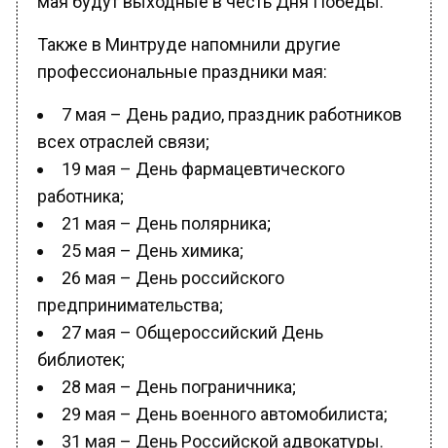
Также в Минтруде напомнили другие
профессиональные праздники мая:
7 мая – День радио, праздник работников
всех отраслей связи;
19 мая – День фармацевтического
работника;
21 мая – День полярника;
25 мая – День химика;
26 мая – День российского
предпринимательства;
27 мая – Общероссийский День
библиотек;
28 мая – День пограничника;
29 мая – День военного автомобилиста;
31 мая – День Российской адвокатуры.