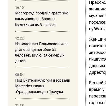
Пресс-с
16:10
женщину
Мосгорсуд продлил арест экс-
мужчины
замминистра обороны
поселке
Булгакова до 9 ноября
субботы,
12:22
Женщина 
На водоемах Подмосковья за
сожител
два месяца погибли 55
автомоб
человек, включая семерых
лишился
детей
данным 
директо
08:54
Под Екатеринбургом взорвали
Весной 
Mercedes главы
время у 
«Уралдронзавода» Ткачука
перееха
года же
21:38