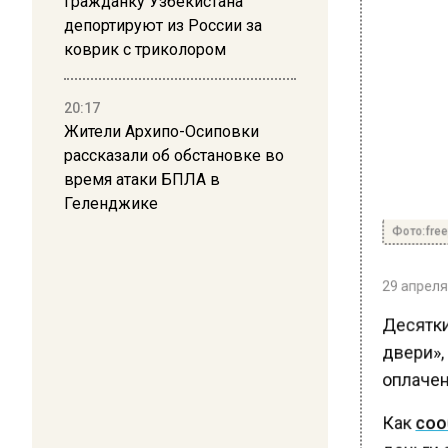
Гражданку Узбекистана
депортируют из России за
коврик с триколором
20:17
Жители Архипо-Осиповки
рассказали об обстановке во
время атаки БПЛА в
Геленджике
Фото:free
29 апреля 
Десятки
двери»,
оплаченн
Как
соо
деньги с