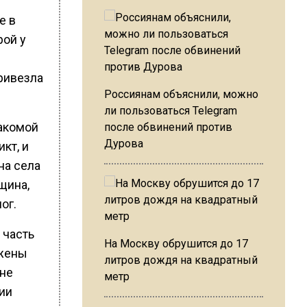
е в
рой у
привезла
Россиянам объяснили, можно
ли пользоваться Telegram
накомой
после обвинений против
Дурова
кт, и
на села
щина,
ог.
 часть
На Москву обрушится до 17
ужены
литров дождя на квадратный
 не
метр
ии