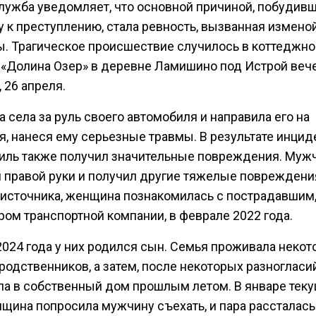
лужба уведомляет, что основной причиной, побудив
 к преступлению, стала ревность, вызванная измено
. Трагическое происшествие случилось в коттеджн
 «Долина Озер» в деревне Ламишино под Истрой веч
 26 апреля.
села за руль своего автомобиля и направила его на
я, нанеся ему серьезные травмы. В результате инцид
иль также получил значительные повреждения. Муж
 правой руки и получил другие тяжелые повреждени
источника, женщина познакомилась с пострадавшим
ром транспортной компании, в феврале 2022 года.
2024 года у них родился сын. Семья проживала некот
родственников, а затем, после некоторых разногласий
ла в собственный дом прошлым летом. В январе тек
нщина попросила мужчину съехать, и пара рассталась