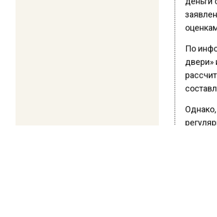
заявлен
оценкам
По инфо
двери» 
рассчит
составля
Однако,
регуляр
проблемы
Когда т
заявлен
обнаруж
начале м