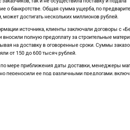
ие о банкротстве. Общая сумма ущерба, по предвари
, может достигать нескольких миллионов рублей.
рмации источника, клиенты заключали договоры с «Б
и вносили полную предоплату за строительные матер
ывая на доставку в оговоренные сроки. Суммы заказ
ли от 150 до 600 тысяч рублей.
 по мере приближения даты доставки, менеджеры ма
но переносили ее под различными предлогами, вклю
 с согласованием, сборкой и доставкой заказа.
ерпение покупателей иссякло, им предложили написа
ие на возврат средств. По прибытию в магазин клиен
или вывеску о закрытии по решению суда из-за долг
арта.