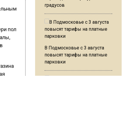
градусов
тельным
ери пол
иалы,
ов
В Подмосковье с 3 августа
повысят тарифы на платные
парковки
газина
чая
ть
ты
Из-за ливня и грозы в Москве
ов еще в
могут отменить рейсы