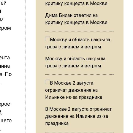
шей
й
Дима Билан ответил на
ом
критику концерта в Москве
ером
ента
Москву и область накрыла
чина
гроза с ливнем и ветром
я. По
,
орое
В Москве 2 августа ограничат
,
движение на Ильинке из-за
ущего
праздника
.