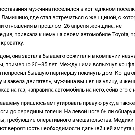
асставания мужчина поселился в коттеджном поселк
Ламишино, где стал встречаться с женщиной, с кото
ли отношения в прошлом. 26 апреля женщина, не
див, приехала к нему на своем автомобиле Toyota, 
кроватку.
 дом, она застала бывшего сожителя в компании нез
, примерно 30–35 лет. Между ними вспыхнул конфли
 попросил бывшую партнершу покинуть дом. Когда о
 и завела двигатель, мужчина вышел на улицу, и жен
жав на газ, направила автомобиль на него, сбив его с н
авшему пришлось ампутировать правую руку, а также
ноги до середины голени. На левой ноге были обнар
ы, требующие оперативного вмешательства. Медики
ют вероятность необходимости дальнейшей ампутац