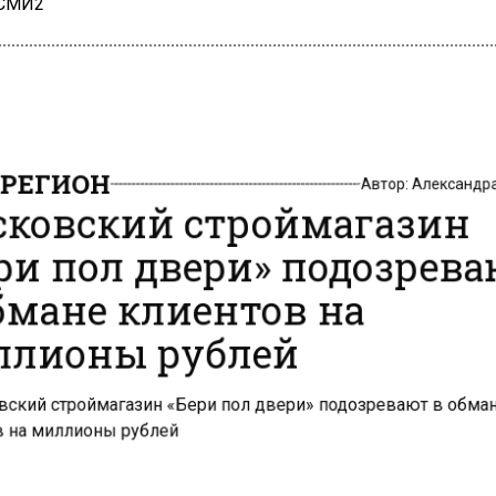
 СМИ2
РЕГИОН
Автор:
Александр
ковский строймагазин
ри пол двери» подозрев
бмане клиентов на
лионы рублей