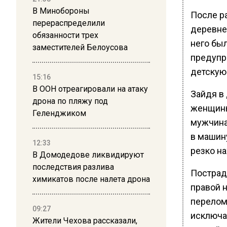
В Минобороны
После р
перераспределили
деревне 
обязанности трех
него бы
заместителей Белоусова
предупре
детскую 
15:16
В ООН отреагировали на атаку
Зайдя в
дрона по пляжу под
женщины
Геленджиком
мужчина
в машину
12:33
резко на
В Домодедове ликвидируют
последствия разлива
Пострад
химикатов после налета дрона
правой 
перелом
09:27
исключа
Жители Чехова рассказали,