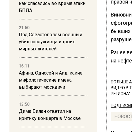
правой н
как спасались во время атаки
БПЛА
Виновни
сфотогр
21:50
бывших 
Под Севастополем военный
разруше
убил сослуживца и троих
мирных жителей
Ранее в
на нефт
16:11
Афина, Одиссей и Аид: какие
мифологические имена
БОЛЬШЕ А
выбирают москвичи
ВИДЕО В 
РЕГИОНА".
13:50
ПОДПИСЫВ
Дима Билан ответил на
НОВОС
критику концерта в Москве