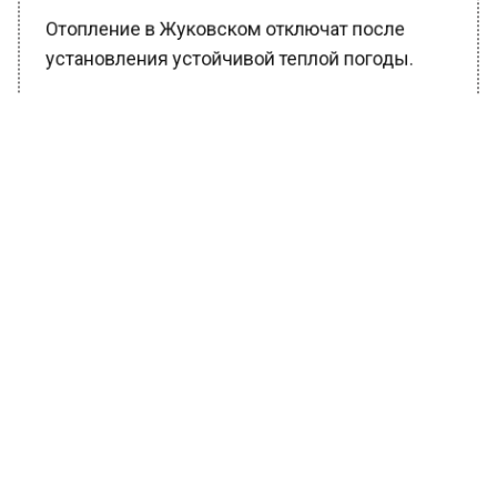
Отопление в Жуковском отключат после
установления устойчивой теплой погоды.
Ранее Вести Московского региона
сообщали
, что в Пушкинском округе
проверили готовность автобусов к летнему
сезону.
БОЛЬШЕ АКТУАЛЬНЫХ НОВОСТЕЙ И ЭКСКЛЮЗИВНЫХ
ВИДЕО В ТЕЛЕГРАМ-КАНАЛЕ "ВЕСТИ МОСКОВСКОГО
РЕГИОНА".
ПОДПИШИСЬ!
ПОДПИСЫВАЙТЕСЬ НА МОСРЕГИОН:
НОВОСТИ
ДЗЕН
ТЕЛЕГРАМ