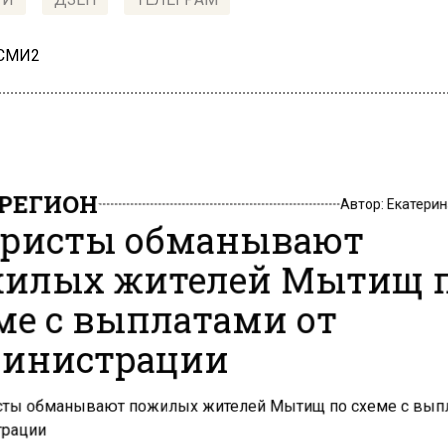
 СМИ2
РЕГИОН
Автор:
Екатери
ристы обманывают
илых жителей Мытищ 
ме с выплатами от
инистрации