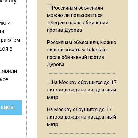
кологу
ию и
ли
при этом
Россиянам объяснили, можно
ься в
ли пользоваться Telegram
после обвинений против
Дурова
выявили
ков.
ШИСЬ!
На Москву обрушится до 17
литров дождя на квадратный
метр