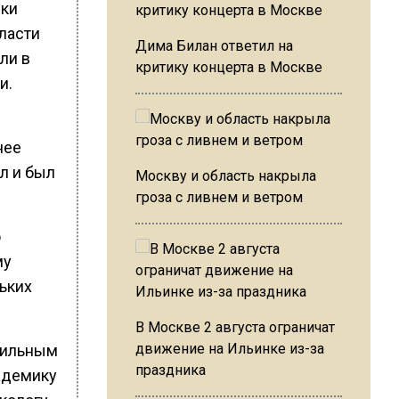
шки
ласти
Дима Билан ответил на
ли в
критику концерта в Москве
и.
нее
л и был
Москву и область накрыла
гроза с ливнем и ветром
о
му
ьких
В Москве 2 августа ограничат
движение на Ильинке из-за
фильным
праздника
адемику