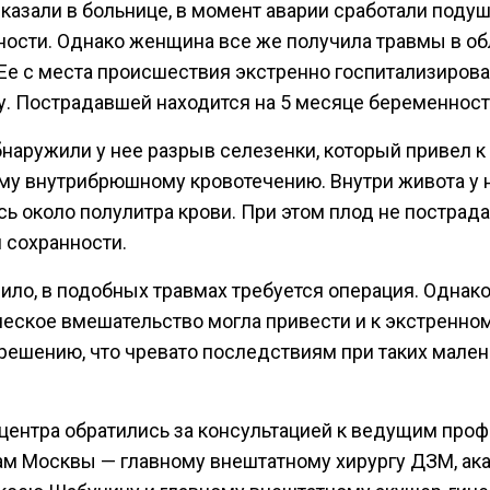
казали в больнице, в момент аварии сработали поду
ности. Однако женщина все же получила травмы в об
 Ее с места происшествия экстренно госпитализирова
у. Пострадавшей находится на 5 месяце беременност
бнаружили у нее разрыв селезенки, который привел к
му внутрибрюшному кровотечению. Внутри живота у 
ь около полулитра крови. При этом плод не пострада
 сохранности.
ило, в подобных травмах требуется операция. Однак
ческое вмешательство могла привести и к экстренно
решению, что чревато последствиям при таких мален
центра обратились за консультацией к ведущим про
ам Москвы — главному внештатному хирургу ДЗМ, ак