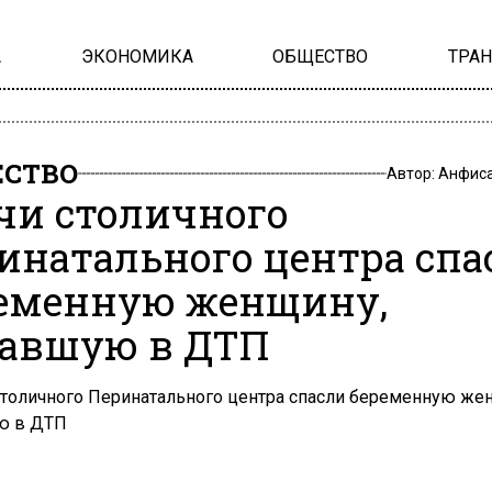
А
ЭКОНОМИКА
ОБЩЕСТВО
ТРА
СТВО
Автор:
Анфиса
чи столичного
инатального центра спа
еменную женщину,
авшую в ДТП