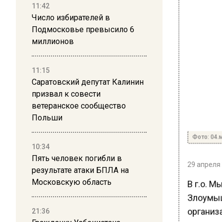
11:42
Число избирателей в
Подмосковье превысило 6
миллионов
11:15
Саратовский депутат Калинин
призвал к совести
ветеранское сообщество
Польши
Фото: 04.
10:34
Пять человек погибли в
29 апреля 
результате атаки БПЛА на
Московскую область
В г.о. 
Злоумыш
организ
21:36