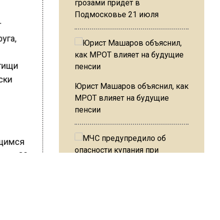
грозами придет в
Подмосковье 21 июля
т
уга,
ытищи
ски
Юрист Машаров объяснил, как
МРОТ влияет на будущие
пенсии
ющимся
ием 80-
бий
ращения
МЧС предупредило об
тили,
опасности купания при
,
перепаде температуры в 10