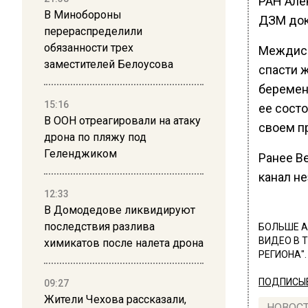
РАН Але
В Минобороны
ДЗМ док
перераспределили
обязанности трех
Междисц
заместителей Белоусова
спасти 
беремен
15:16
ее сост
В ООН отреагировали на атаку
своем п
дрона по пляжу под
Геленджиком
Ранее В
канал н
12:33
В Домодедове ликвидируют
последствия разлива
БОЛЬШЕ А
ВИДЕО В 
химикатов после налета дрона
РЕГИОНА".
ПОДПИСЫВ
09:27
Жители Чехова рассказали,
НОВОС