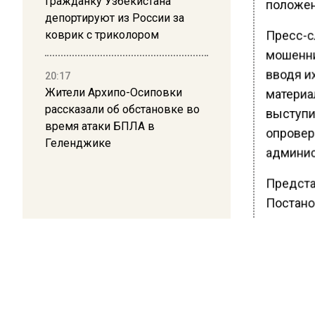
Гражданку Узбекистана
положен
депортируют из России за
Пресс-с
коврик с триколором
мошенни
вводя и
20:17
Жители Архипо-Осиповки
материа
рассказали об обстановке во
выступи
время атаки БПЛА в
опровер
Геленджике
админис
Представ
Постано
единовр
летия П
произво
граждан 
что наи