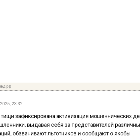
мвд.рф
2025, 23:32
Мытищи зафиксирована активизация мошеннических де
ленники, выдавая себя за представителей различн
аций, обзванивают льготников и сообщают о якобы