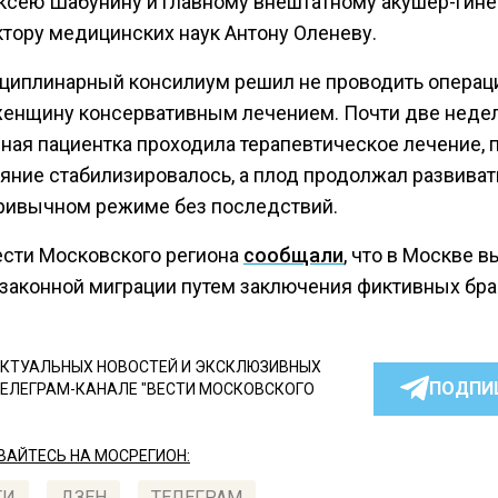
ксею Шабунину и главному внештатному акушер-гине
тору медицинских наук Антону Оленеву.
иплинарный консилиум решил не проводить операц
женщину консервативным лечением. Почти две неде
ная пациентка проходила терапевтическое лечение, 
ояние стабилизировалось, а плод продолжал развиват
ривычном режиме без последствий.
ести Московского региона
сообщали
, что в Москве 
езаконной миграции путем заключения фиктивных бра
КТУАЛЬНЫХ НОВОСТЕЙ И ЭКСКЛЮЗИВНЫХ
ПОДПИ
ТЕЛЕГРАМ-КАНАЛЕ "ВЕСТИ МОСКОВСКОГО
АЙТЕСЬ НА МОСРЕГИОН:
ТИ
ДЗЕН
ТЕЛЕГРАМ