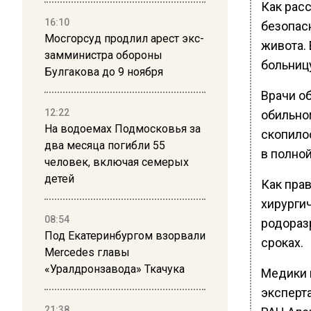
Как расс
16:10
безопас
Мосгорсуд продлил арест экс-
живота.
замминистра обороны
больниц
Булгакова до 9 ноября
Врачи о
12:22
обильно
На водоемах Подмосковья за
скопилос
два месяца погибли 55
в полной
человек, включая семерых
детей
Как прав
хирурги
08:54
родораз
Под Екатеринбургом взорвали
сроках.
Mercedes главы
«Уралдронзавода» Ткачука
Медики 
эксперт
21:38