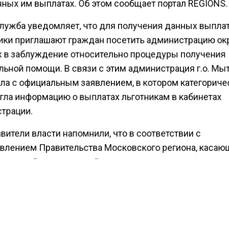
ных им выплатах. Об этом сообщает портал REGIONS.
лужба уведомляет, что для получения данных выпла
ки приглашают граждан посетить администрацию окр
х в заблуждение относительно процедуры получения
льной помощи. В связи с этим администрация г.о. М
ла с официальным заявлением, в котором категориче
гла информацию о выплатах льготникам в кабинетах
трации.
ители власти напомнили, что в соответствии с
влением Правительства Московского региона, каса
еменной материальной помощи в связи с празднован
обеды в Великой Отечественной войне, выплата посо
дится в проактивном режиме, то есть без личного об
в органы власти. В администрации округа также отме
более часто звонки от мошенников поступают жителям