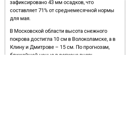
зафиксировано 43 мм осадков, что
составляет 71% от среднемесячной нормы
для мая.
В Московской области высота снежного
покрова достигла 10 см в Волоколамске, а в
Клину и Дмитрове – 15 см. По прогнозам,
ближайшей ночью в регионе вновь
ожидаются заморозки, что приведет к
образованию гололедицы. Однако уже в эти
выходные снег быстро растает из-за
повышения температуры до 17–19 градусов
и отсутствия ночных заморозков.
Ранее Вести Московского региона
сообщали
, что в Подмосковье
коммунальщики борются с майскими