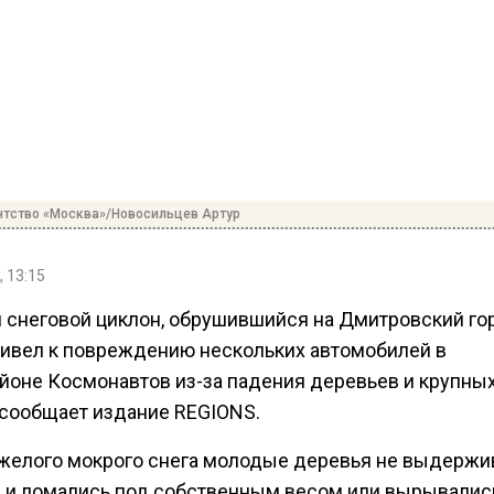
нтство «Москва»/Новосильцев Артур
, 13:15
снеговой циклон, обрушившийся на Дмитровский го
привел к повреждению нескольких автомобилей в
йоне Космонавтов из-за падения деревьев и крупных
 сообщает издание REGIONS.
яжелого мокрого снега молодые деревья не выдержи
и и ломались под собственным весом или вырывалис