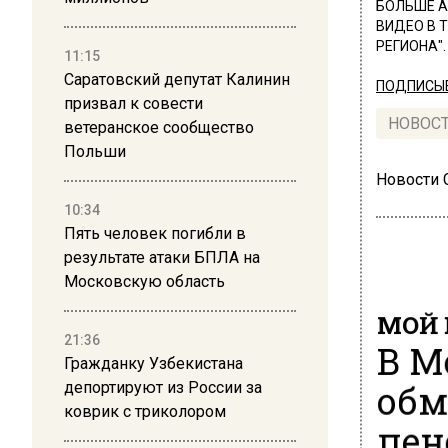
БОЛЬШЕ А
ВИДЕО В 
РЕГИОНА".
11:15
Саратовский депутат Калинин
ПОДПИСЫВ
призвал к совести
НОВОС
ветеранское сообщество
Польши
Новости
10:34
Пять человек погибли в
результате атаки БПЛА на
Московскую область
МОЙ 
21:36
В М
Гражданку Узбекистана
обм
депортируют из России за
коврик с триколором
пен