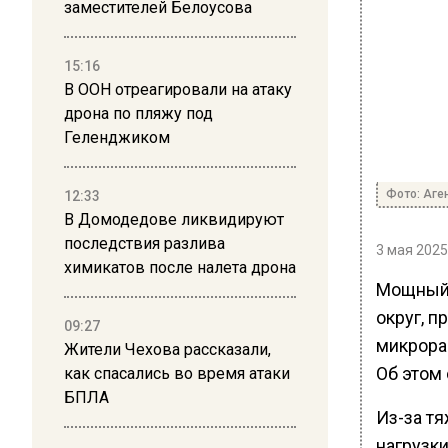
заместителей Белоусова
15:16
В ООН отреагировали на атаку
дрона по пляжу под
Геленджиком
Фото: Аге
12:33
В Домодедове ликвидируют
последствия разлива
3 мая 2025
химикатов после налета дрона
Мощный 
округ, 
09:27
микрора
Жители Чехова рассказали,
Об этом
как спасались во время атаки
БПЛА
Из-за т
нагрузк