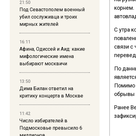
21:50
корнем.
Под Севастополем военный
автовла
убил сослуживца и троих
мирных жителей
С утра 
повален
16:11
связи с
Афина, Одиссей и Аид: какие
перевед
мифологические имена
выбирают москвичи
По данны
являетс
13:50
Помимо 
Дима Билан ответил на
обрывы 
критику концерта в Москве
Ранее В
11:42
зафикси
Число избирателей в
Подмосковье превысило 6
миллионов