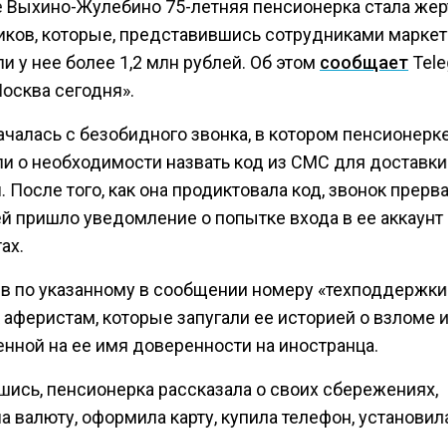
е Выхино-Жулебино 75-летняя пенсионерка стала же
ков, которые, представившись сотрудниками маркет
 у нее более 1,2 млн рублей. Об этом
сообщает
Tele
осква сегодня».
ачалась с безобидного звонка, в котором пенсионерк
и о необходимости назвать код из СМС для доставки
 После того, как она продиктовала код, звонок прерва
й пришло уведомление о попытке входа в ее аккаунт
ах.
в по указанному в сообщении номеру «техподдержки»
 аферистам, которые запугали ее историей о взломе 
нной на ее имя доверенности на иностранца.
шись, пенсионерка рассказала о своих сбережениях,
 валюту, оформила карту, купила телефон, установил
кое приложение и перевела более 1,2 млн рублей на