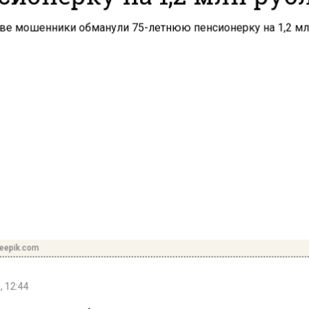
reepik.com
, 12:44