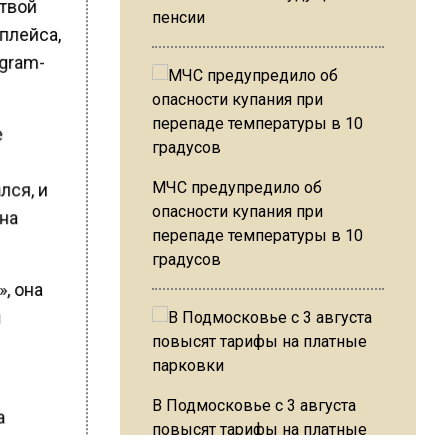
ртвой
пенсии
плейса,
gram-
е
МЧС предупредило об
лся, и
опасности купания при
 на
перепаде температуры в 10
градусов
, она
и
В Подмосковье с 3 августа
а
повысят тарифы на платные