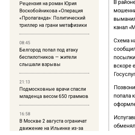
В район
Рецензия на роман Юрия
мошенни
Воскобойникова «Операция
«Пропаганда»: Политический
выманили
триллер на грани метафизики
канал «М
Схема н
08:45
сообщил
Белгород попал под атаку
посылки.
беспилотников — жители
слышали взрывы
вскоре е
Госуслуг
21:13
Позвони
Подмосковные врачи спасли
попала к
младенца весом 650 граммов
оформле
16:58
Испугав
В Москве 2 августа ограничат
обменяла
движение на Ильинке из-за
банковс