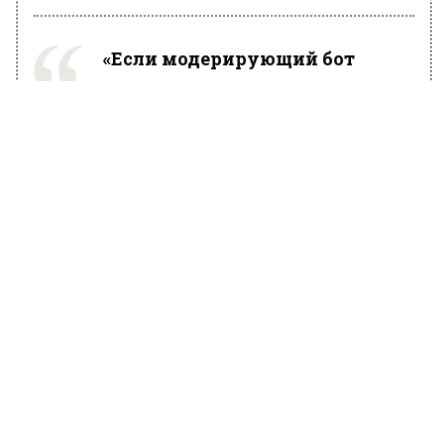
«Если модерирующий бот
отвалился, пусть уж лучше
будет пара спам-сообщений,
чем отсутствие возможности
сообщить о ЧП,» — цитирует
канал слова одного из жильцов,
обеспокоенного возможными
задержками в коммуникации.
Стоимость покупки звезд Telegram,
минимальный пакет которых (100 штук) стоит
179 рублей, делает цену одного сообщения в
чате около 18 рублей. Несмотря на
относительно небольшую стоимость,