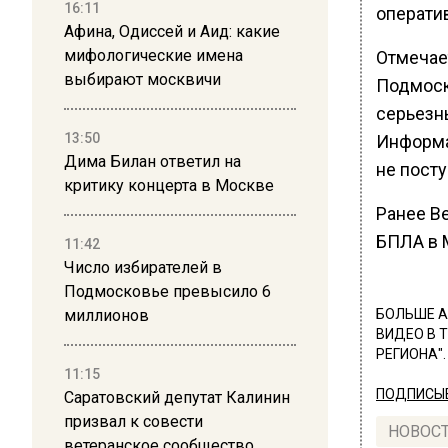
16:11
операти
Афина, Одиссей и Аид: какие
мифологические имена
Отмечае
выбирают москвичи
Подмоск
серьезн
13:50
Информа
Дима Билан ответил на
не посту
критику концерта в Москве
Ранее В
БПЛА в М
11:42
Число избирателей в
Подмосковье превысило 6
миллионов
БОЛЬШЕ А
ВИДЕО В 
РЕГИОНА".
11:15
ПОДПИСЫВ
Саратовский депутат Калинин
призвал к совести
НОВОС
ветеранское сообщество