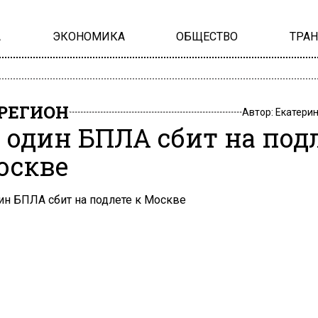
А
ЭКОНОМИКА
ОБЩЕСТВО
ТРА
РЕГИОН
Автор:
Екатери
 один БПЛА сбит на под
оскве