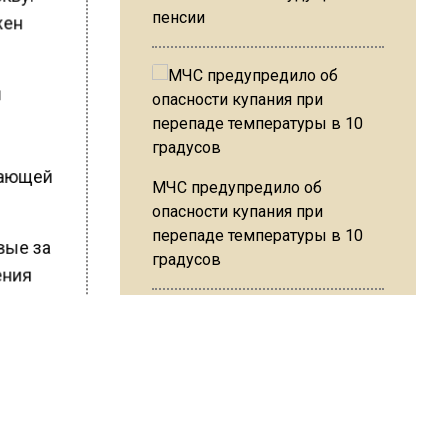
пенсии
жен
м
мающей
МЧС предупредило об
опасности купания при
перепаде температуры в 10
вые за
градусов
ения
ть хоть
ловам
В Подмосковье с 3 августа
повысят тарифы на платные