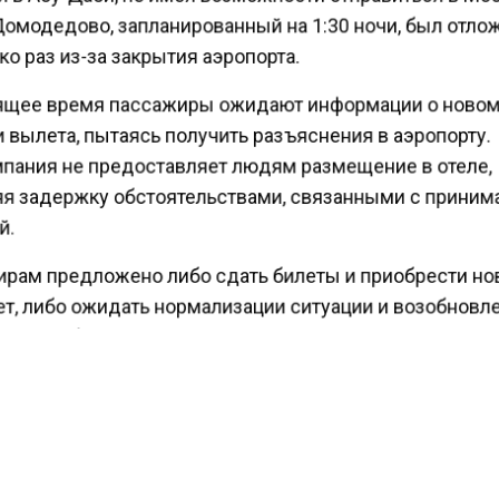
Домодедово, запланированный на 1:30 ночи, был отло
о раз из-за закрытия аэропорта.
ящее время пассажиры ожидают информации о ново
 вылета, пытаясь получить разъяснения в аэропорту.
пания не предоставляет людям размещение в отеле,
я задержку обстоятельствами, связанными с прини
й.
рам предложено либо сдать билеты и приобрести но
ет, либо ожидать нормализации ситуации и возобновл
 Как сообщают сами пассажиры, они пытаются получи
о информацию у стоек информации в аэропорту. По с
ихся в ожидании, точное время вылета остается
тным.
ести Московского региона
сообщали
, что президент