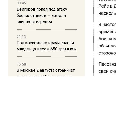
08:45
Рейс в 
Белгород попал под атаку
нескольк
беспилотников — жители
слышали взрывы
В насто
времени
21:13
Авиаком
Подмосковные врачи спасли
объясня
младенца весом 650 граммов
стороно
Пассажи
16:58
В Москве 2 августа ограничат
свой сч
движение на Ильинке из-за
рейсов.
праздника
какую-т
находящ
13:30
неизвес
Путин указал Воробьеву на
большие долги Московской
Ранее В