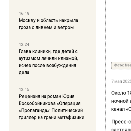
16:19
Москву и область накрыла
гроза с ливнем и ветром
12:24
Глава клиники, где детей с
аутизмом лечили клизмой,
Фото: free
исчез после возбуждения
дела
7 мая 2025
12:15
Около 1
Рецензия на роман Юрия
ночной а
Воскобойникова «Операция
канал «
«Пропаганда»: Политический
триллер на грани метафизики
Пресс-с
застряли