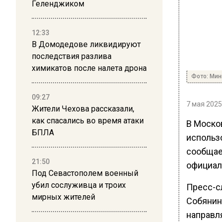
Геленджиком
12:33
В Домодедове ликвидируют
последствия разлива
химикатов после налета дрона
Фото: Мин
09:27
7 мая 2025
Жители Чехова рассказали,
как спасались во время атаки
В Моско
БПЛА
использ
сообщае
21:50
официал
Под Севастополем военный
убил сослуживца и троих
Пресс-с
мирных жителей
Собянин
направл