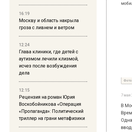
16:19
Москву и область накрыла
гроза с ливнем и ветром
12:24
Глава клиники, где детей с
аутизмом лечили клизмой,
исчез после возбуждения
Фото: free
дела
7 мая 2025
12:15
Рецензия на роман Юрия
В Москве
Воскобойникова «Операция
Временн
«Пропаганда»: Политический
Однако 
триллер на грани метафизики
вводить 