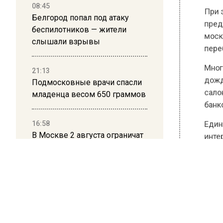
08:45
При этом
Белгород попал под атаку
предупр
беспилотников — жители
москвич
слышали взрывы
перебои
21:13
Многие 
Подмосковные врачи спасли
дождатьс
младенца весом 650 граммов
салонах
банкома
16:58
В Москве 2 августа ограничат
Единств
движение на Ильинке из-за
интернет
праздника
Ранее В
Подмоск
13:30
Путин указал Воробьеву на
большие долги Московской
БОЛЬШЕ А