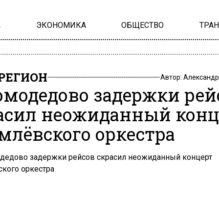
А
ЭКОНОМИКА
ОБЩЕСТВО
ТРА
РЕГИОН
Автор:
Александр
омодедово задержки рей
асил неожиданный конц
млёвского оркестра