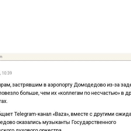
om
, 10:39
рам, застрявшим в аэропорту Домодедово из-за за
повезло больше, чем их «коллегам по несчастью» в д
ах.
бщает Telegram-канал «Baza», вместе с другими ожи
едово оказались музыканты Государственного
ского духового оркестра.