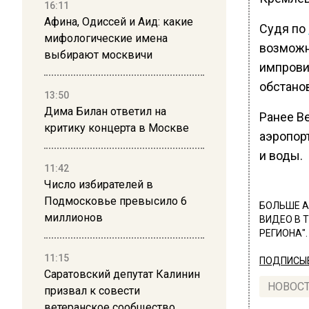
16:11
Афина, Одиссей и Аид: какие
Судя по
мифологические имена
возможн
выбирают москвичи
импрови
обстанов
13:50
Дима Билан ответил на
Ранее В
критику концерта в Москве
аэропор
и воды.
11:42
Число избирателей в
Подмосковье превысило 6
БОЛЬШЕ А
миллионов
ВИДЕО В 
РЕГИОНА".
11:15
ПОДПИСЫВ
Саратовский депутат Калинин
НОВОС
призвал к совести
ветеранское сообщество