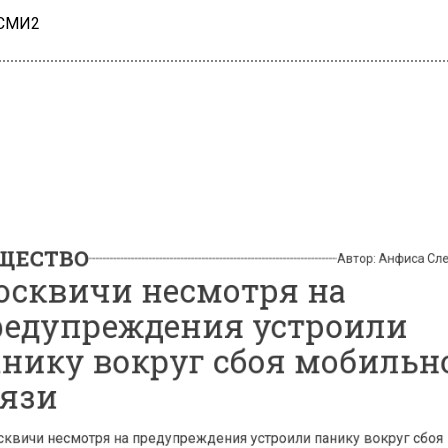
 СМИ2
СТВО
Автор:
Анфиса
квичи несмотря на
дупреждения устроили
ику вокруг сбоя мобил
зи