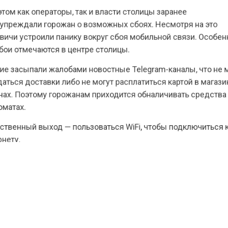
 как операторы, так и власти столицы заранее
еждали горожан о возможных сбоях. Несмотря на эт
и устроили панику вокруг сбоя мобильной связи. Ос
 отмечаются в центре столицы.
засыпали жалобами новостные Telegram-каналы, что 
я доставки либо не могут расплатиться картой в маг
. Поэтому горожанам приходится обналичивать средс
тах.
енный выход — пользоваться WiFi, чтобы подключить
у.
ести Московского региона
сообщали
, что Украина ата
овье готовит прорыв системы ПВО Москвы в День 
КТУАЛЬНЫХ НОВОСТЕЙ И ЭКСКЛЮЗИВНЫХ