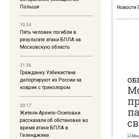
Польши
Новости
10:34
Пять человек погибли в
результате атаки БПЛА на
Московскую область
ОБЩЕ
Мос
21:36
пре
Гражданку Узбекистана
депортируют из России за
пан
коврик с триколором
свя
20:17
Жители Архипо-Осиповки
рассказали об обстановке во
время атаки БПЛА в
Геленджике