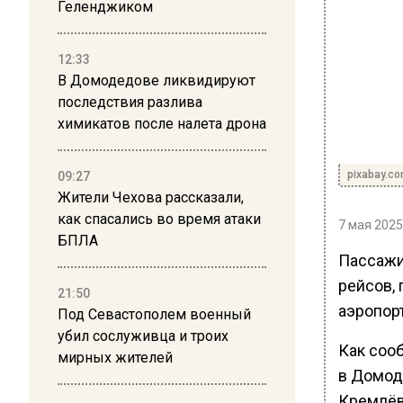
Геленджиком
12:33
В Домодедове ликвидируют
последствия разлива
химикатов после налета дрона
pixabay.c
09:27
Жители Чехова рассказали,
как спасались во время атаки
7 мая 2025
БПЛА
Пассажи
рейсов, 
21:50
аэропорт
Под Севастополем военный
убил сослуживца и троих
Как соо
мирных жителей
в Домод
Кремлёв