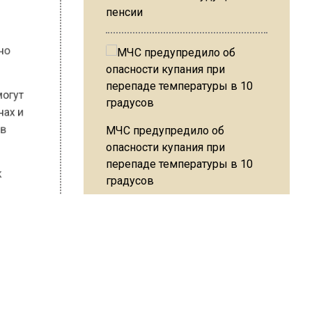
пенсии
о
обенно
не могут
азинах и
МЧС предупредило об
тва в
опасности купания при
перепаде температуры в 10
градусов
ся к
кой на
Победы.
В Подмосковье с 3 августа
повысят тарифы на платные