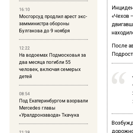
Инциден
16:10
«Чехов 
Мосгорсуд продлил арест экс-
замминистра обороны
двигавш
Булгакова до 9 ноября
находил
После а
12:22
Подрост
На водоемах Подмосковья за
два месяца погибли 55
человек, включая семерых
детей
08:54
Под Екатеринбургом взорвали
Mercedes главы
«Уралдронзавода» Ткачука
Возбужде
дорожно
21:38