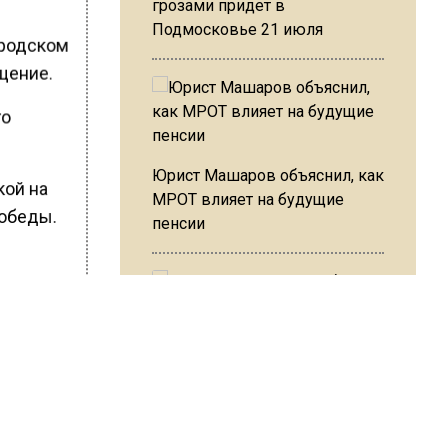
грозами придет в
Подмосковье 21 июля
ородском
ещение.
го
Юрист Машаров объяснил, как
кой на
МРОТ влияет на будущие
Победы.
пенсии
ШИСЬ!
МЧС предупредило об
опасности купания при
перепаде температуры в 10