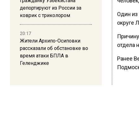
человек,
Гражданку Узбекистана
депортируют из России за
Один из
коврик с триколором
округе Л
20:17
Причину
Жители Архипо-Осиповки
отдела 
рассказали об обстановке во
время атаки БПЛА в
Ранее В
Геленджике
Подмоск
БОЛЬШЕ А
ВИДЕО В 
РЕГИОНА".
ПОДПИСЫВ
НОВОС