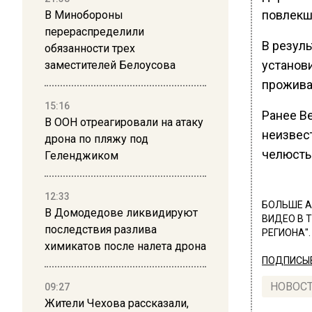
повлекш
В Минобороны
перераспределили
В резул
обязанности трех
установи
заместителей Белоусова
прожива
15:16
Ранее В
В ООН отреагировали на атаку
неизвес
дрона по пляжу под
челюсть
Геленджиком
12:33
БОЛЬШЕ А
В Домодедове ликвидируют
ВИДЕО В 
последствия разлива
РЕГИОНА".
химикатов после налета дрона
ПОДПИСЫВ
НОВОС
09:27
Жители Чехова рассказали,