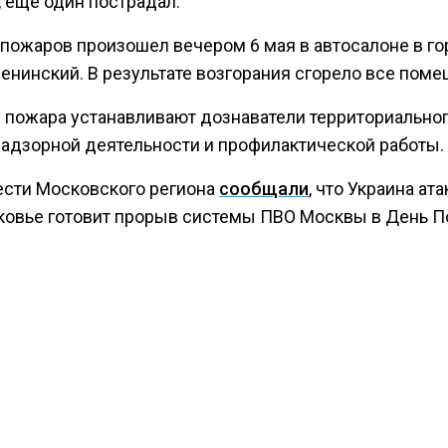
 еще один пострадал.
 пожаров произошел вечером 6 мая в автосалоне в г
енинский. В результате возгорания сгорело все пом
 пожара устанавливают дознаватели территориально
надзорной деятельности и профилактической работы.
ести Московского региона
сообщали
, что Украина ата
овье готовит прорыв системы ПВО Москвы в День 
КТУАЛЬНЫХ НОВОСТЕЙ И ЭКСКЛЮЗИВНЫХ
ПОДПИ
ТЕЛЕГРАМ-КАНАЛЕ "ВЕСТИ МОСКОВСКОГО
АЙТЕСЬ НА МОСРЕГИОН:
ТИ
ДЗЕН
ТЕЛЕГРАМ