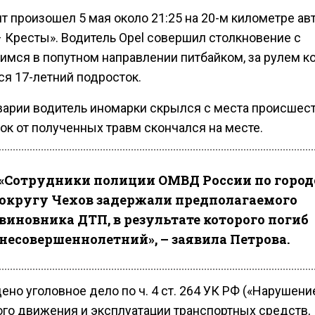
т произошел 5 мая около 21:25 на 20-м километре ав
– Кресты». Водитель Opel совершил столкновение с
имся в попутном направлении питбайком, за рулем к
ся 17-летний подросток.
варии водитель иномарки скрылся с места происшест
ок от полученных травм скончался на месте.
«Сотрудники полиции ОМВД России по горо
округу Чехов задержали предполагаемого
виновника ДТП, в результате которого погиб
несовершеннолетний», – заявила Петрова.
но уголовное дело по ч. 4 ст. 264 УК РФ («Нарушени
го движения и эксплуатации транспортных средств,