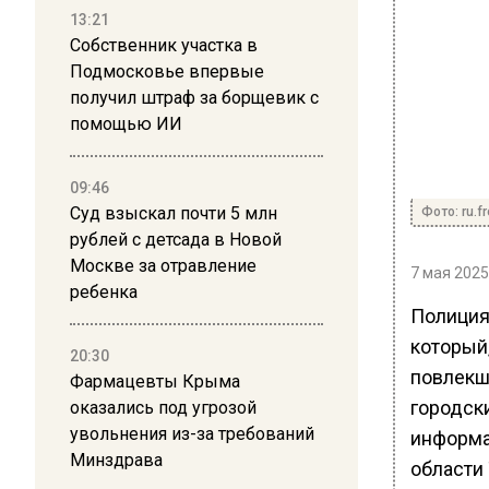
13:21
Собственник участка в
Подмосковье впервые
получил штраф за борщевик с
помощью ИИ
09:46
Суд взыскал почти 5 млн
Фото: ru.f
рублей с детсада в Новой
Москве за отравление
7 мая 2025
ребенка
Полиция
который
20:30
повлекш
Фармацевты Крыма
городск
оказались под угрозой
увольнения из-за требований
информа
Минздрава
области 