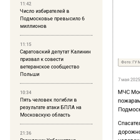
11:42
Число избирателей в
Подмосковье превысило 6
миллионов
11:15
Саратовский депутат Калинин
призвал к совести
Фото: ГУ 
ветеранское сообщество
Польши
7 мая 2025
МЧС Мос
10:34
Пять человек погибли в
пожарам 
результате атаки БПЛА на
Подмоск
Московскую область
Спасате
дорожно
21:36