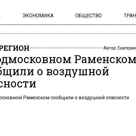
А
ЭКОНОМИКА
ОБЩЕСТВО
ТРА
РЕГИОН
Автор:
Екатери
одмосковном Раменско
бщили о воздушной
сности