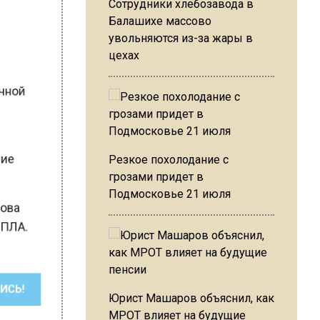
Сотрудники хлебозавода в
Балашихе массово
увольняются из-за жары в
ие
цехах
дочной
ание
Резкое похолодание с
грозами придет в
Подмосковье 21 июля
лкова
 БПЛА.
ШИСЬ!
Юрист Машаров объяснил, как
МРОТ влияет на будущие