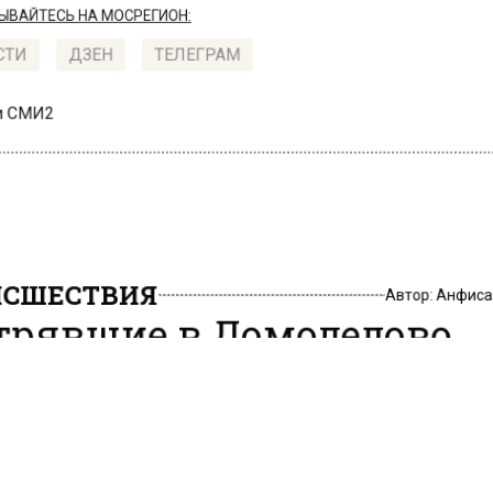
АЙТЕСЬ НА МОСРЕГИОН:
ТИ
ДЗЕН
ТЕЛЕГРАМ
 СМИ2
СШЕСТВИЯ
Автор:
Анфиса
трявшие в Домодедово
сажиры поставили пала
, 16:20
вка в столичном аэропорту Домодедово к этому часу