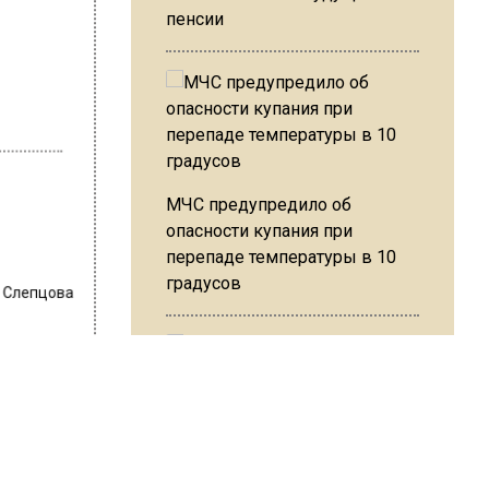
пенсии
МЧС предупредило об
опасности купания при
перепаде температуры в 10
градусов
 Слепцова
тку
В Подмосковье с 3 августа
 мало
повысят тарифы на платные