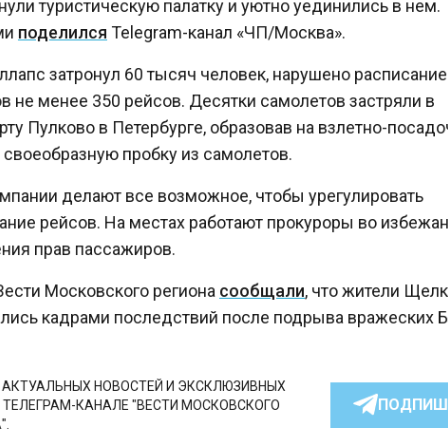
и
поделился
Telegram-канал «ЧП/Москва».
лапс затронул 60 тысяч человек, нарушено расписан
 не менее 350 рейсов. Десятки самолетов застряли в
ту Пулково в Петербурге, образовав на взлетно-поса
своеобразную пробку из самолетов.
пании делают все возможное, чтобы урегулировать
ние рейсов. На местах работают прокуроры во избеж
ия прав пассажиров.
ести Московского региона
сообщали
, что жители Ще
ись кадрами последствий после подрыва вражеских
КТУАЛЬНЫХ НОВОСТЕЙ И ЭКСКЛЮЗИВНЫХ
ПОДПИ
ТЕЛЕГРАМ-КАНАЛЕ "ВЕСТИ МОСКОВСКОГО