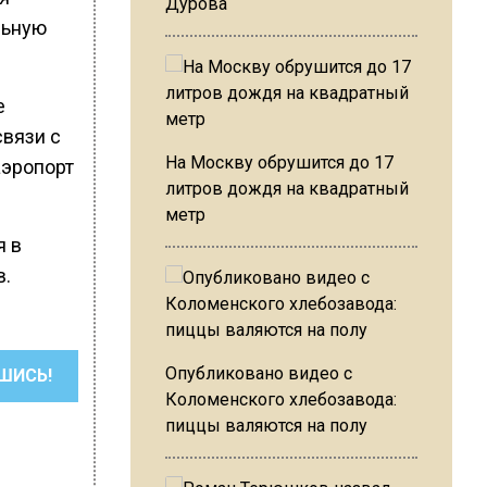
Дурова
льную
е
вязи с
На Москву обрушится до 17
аэропорт
литров дождя на квадратный
метр
я в
в.
Опубликовано видео с
ШИСЬ!
Коломенского хлебозавода:
пиццы валяются на полу