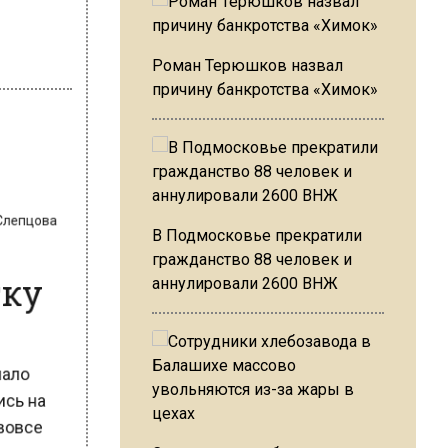
Роман Терюшков назвал
причину банкротства «Химок»
 Слепцова
В Подмосковье прекратили
тку
гражданство 88 человек и
аннулировали 2600 ВНЖ
 мало
лись на
и вовсе
.