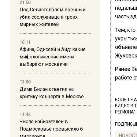
21:50
подальш
Под Севастополем военный
часть з
убил сослуживца и троих
мирных жителей
Тем, кто
укрытьс
16:11
объявле
Афина, Одиссей и Аид: какие
Жуковск
мифологические имена
выбирают москвичи
Ранее В
работе 
13:50
Дима Билан ответил на
критику концерта в Москве
БОЛЬШЕ А
ВИДЕО В 
РЕГИОНА".
11:42
Число избирателей в
ПОДПИСЫВ
Подмосковье превысило 6
НОВОС
миллионов