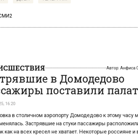
 СМИ2
СШЕСТВИЯ
Автор:
Анфиса
трявшие в Домодедово
сажиры поставили пала
, 16:20
вка в столичном аэропорту Домодедово к этому часу
енялась. Застрявшие на стуки пассажиры расположи
к как на всех кресел не хватает. Некоторые россияне 
ули туристическую палатку и уютно уединились в нем