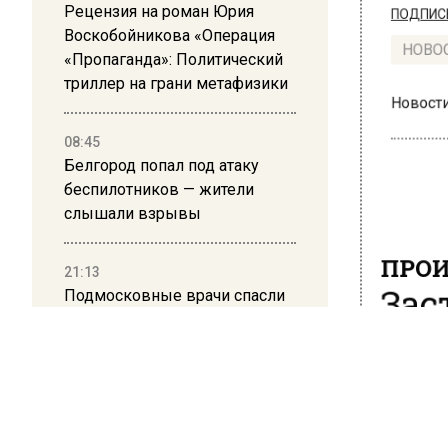
Рецензия на роман Юрия
ПОДПИСЫВ
Воскобойникова «Операция
«Пропаганда»: Политический
НОВОС
триллер на грани метафизики
Новости
08:45
Белгород попал под атаку
беспилотников — жители
слышали взрывы
ПРОИ
21:13
Зас
Подмосковные врачи спасли
младенца весом 650 граммов
пас
16:58
7 мая 2025
В Москве 2 августа ограничат
Обстано
движение на Ильинке из-за