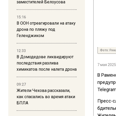
заместителей Белоусова
15:16
В ООН отреагировали на атаку
дрона по пляжу под
Геленджиком
Фото: Free
12:33
В Домодедове ликвидируют
последствия разлива
7 мая 2025
химикатов после налета дрона
В Рамен
предупр
09:27
Telegra
Жители Чехова рассказали,
как спасались во время атаки
Пресс-с
БПЛА
бдитель
Жителям