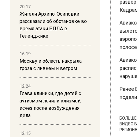
Кадрам
20:17
Жители Архипо-Осиповки
Авиакол
рассказали об обстановке во
вылетов
время атаки БПЛА в
Геленджике
аэропор
полосе 
16:19
Авиаком
Москву и область накрыла
расписа
гроза с ливнем и ветром
нарушен
12:24
Ранее В
Глава клиники, где детей с
поделил
аутизмом лечили клизмой,
исчез после возбуждения
дела
БОЛЬШЕ А
ВИДЕО В 
РЕГИОНА".
12:15