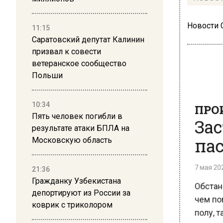
Новости
11:15
Саратовский депутат Калинин
призвал к совести
ветеранское сообщество
Польши
ПРОИ
10:34
Зас
Пять человек погибли в
пас
результате атаки БПЛА на
Московскую область
7 мая 2025
21:36
Обстано
Гражданку Узбекистана
чем пом
депортируют из России за
полу, та
коврик с триколором
разверн