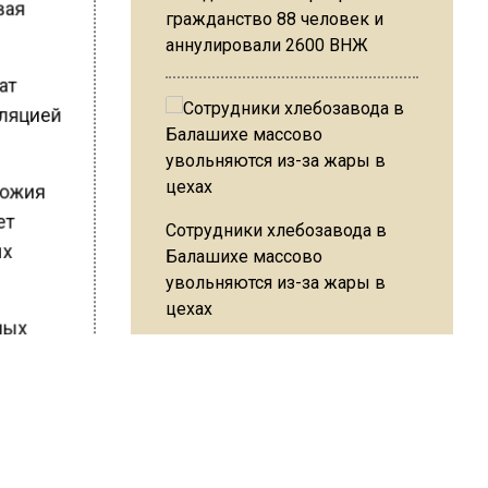
авая
гражданство 88 человек и
аннулировали 2600 ВНЖ
бат
лляцией
дножия
нет
Сотрудники хлебозавода в
ых
Балашихе массово
увольняются из-за жары в
цехах
чных
 500
овье
Резкое похолодание с