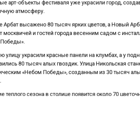
е арт-объекты фестиваля уже украсили город, созд
чную атмосферу.
е Арбат высажено 80 тысяч ярких цветов, а Новый Ар
т москвичей и гостей города весенним садом с инста
Победы».
ю улицу украсили красные панели на клумбах, а у по
ились 80 тысяч алых гвоздик. Улица Никольская ста
ческим «Небом Победы», созданным из 30 тысяч ал
е теплого сезона в столице появится около 70 цвето
к, в оформлении которых будет использовано более
стений, сообщает департамент торговли и услуг.
ести Московского региона
сообщали
, что в Подмоск
 378 праздничных мероприятий под контролем МЧС.