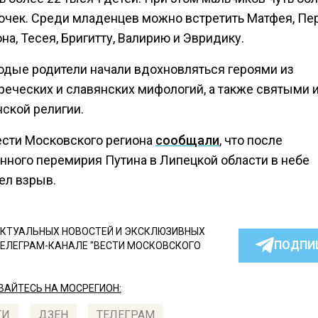
очек. Среди младенцев можно встретить Матфея, Пер
а, Тесея, Бригитту, Валирию и Эвридику.
лодые родители начали вдохновляться героями из
реческих и славянских мифологий, а также святыми 
нской религии.
ести Московского региона
сообщали
, что после
нного перемирия Путина в Липецкой области в небе
ел взрыв.
КТУАЛЬНЫХ НОВОСТЕЙ И ЭКСКЛЮЗИВНЫХ
ПОДПИ
ТЕЛЕГРАМ-КАНАЛЕ "ВЕСТИ МОСКОВСКОГО
АЙТЕСЬ НА МОСРЕГИОН:
ТИ
ДЗЕН
ТЕЛЕГРАМ