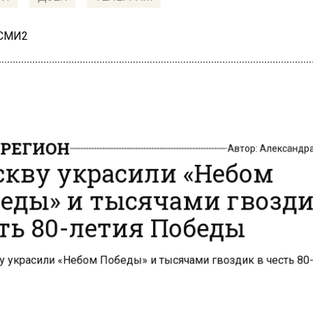
 СМИ2
РЕГИОН
Автор:
Александр
кву украсили «Небом
еды» и тысячами гвозди
ть 80-летия Победы