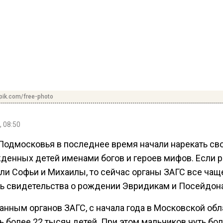
pik.com/free-photo
, 08:50
Подмосковья в последнее время начали нарекать св
денных детей именами богов и героев мифов. Если р
ли Софьи и Михаилы, то сейчас органы ЗАГС все чащ
ь свидетельства о рождении Эвридикам и Посейдон
данным органов ЗАГС, с начала года в Московской обл
 более 22 тысяч детей. При этом мальчиков чуть бо