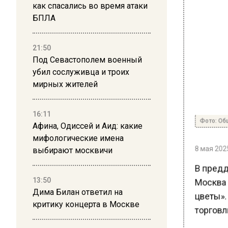
как спасались во время атаки
БПЛА
21:50
Под Севастополем военный
убил сослуживца и троих
мирных жителей
16:11
Фото: Общ
Афина, Одиссей и Аид: какие
мифологические имена
8 мая 2025
выбирают москвичи
В предд
Москва 
13:50
Дима Билан ответил на
цветы».
критику концерта в Москве
торговли