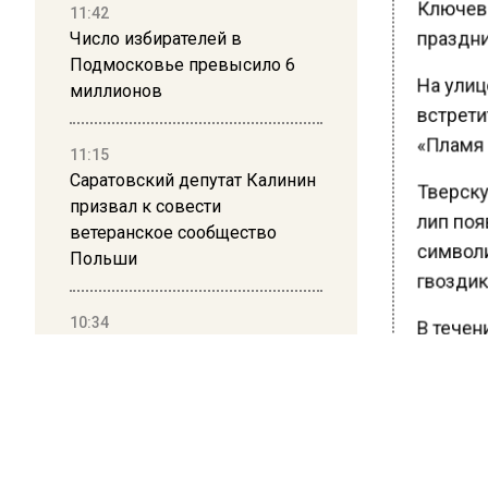
Ключевы
11:42
праздни
Число избирателей в
Подмосковье превысило 6
На улиц
миллионов
встрети
«Пламя 
11:15
Саратовский депутат Калинин
Тверску
призвал к совести
лип появ
ветеранское сообщество
символи
Польши
гвоздик.
10:34
В течени
Пять человек погибли в
площадо
результате атаки БПЛА на
тысяч ра
Московскую область
Ранее В
21:36
пройдет