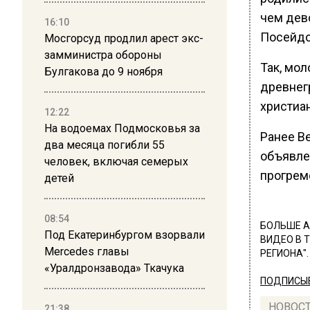
чем дев
16:10
Посейдон
Мосгорсуд продлил арест экс-
замминистра обороны
Так, мо
Булгакова до 9 ноября
древнег
христиа
12:22
На водоемах Подмосковья за
Ранее В
два месяца погибли 55
объявле
человек, включая семерых
прогрем
детей
08:54
БОЛЬШЕ А
Под Екатеринбургом взорвали
ВИДЕО В 
Mercedes главы
РЕГИОНА".
«Уралдронзавода» Ткачука
ПОДПИСЫВ
НОВОС
21:38