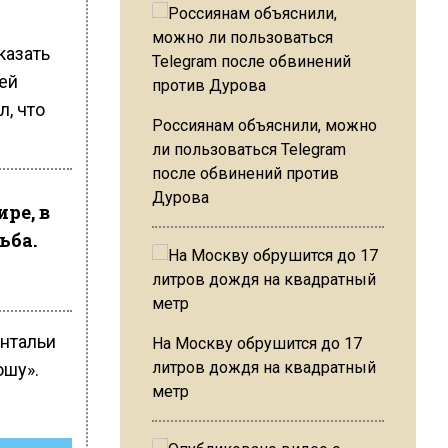
казать
ей
л, что
Россиянам объяснили, можно
ли пользоваться Telegram
после обвинений против
Дурова
ре, в
ьба.
Антальи
На Москву обрушится до 17
литров дождя на квадратный
юшу».
метр