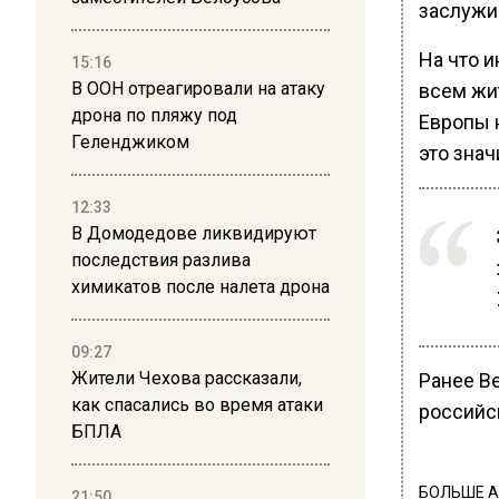
заслужи
На что и
15:16
В ООН отреагировали на атаку
всем жи
дрона по пляжу под
Европы н
Геленджиком
это знач
12:33
В Домодедове ликвидируют
последствия разлива
химикатов после налета дрона
09:27
Жители Чехова рассказали,
Ранее В
как спасались во время атаки
российс
БПЛА
БОЛЬШЕ А
21:50