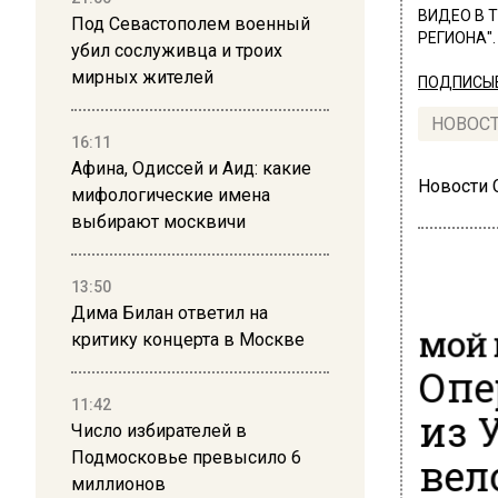
ВИДЕО В 
Под Севастополем военный
РЕГИОНА".
убил сослуживца и троих
мирных жителей
ПОДПИСЫВ
НОВОС
16:11
Афина, Одиссей и Аид: какие
Новости
мифологические имена
выбирают москвичи
13:50
Дима Билан ответил на
МОЙ 
критику концерта в Москве
Опе
11:42
из 
Число избирателей в
Подмосковье превысило 6
вел
миллионов