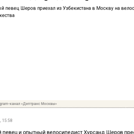
egram-канал «Дептранс Москвы»
, 15:58
 певец и опытный велосипедист Хурсанд Шеров пр