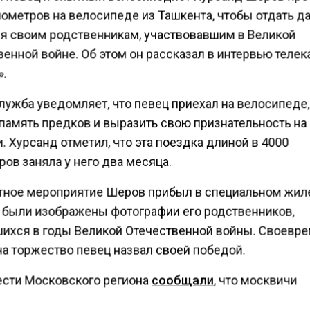
лометров на велосипеде из Ташкента, чтобы отдать д
я своим родственникам, участвовавшим в Великой
енной войне. Об этом он рассказал в интервью телек
.
лужба уведомляет, что певец приехал на велосипеде
 память предков и выразить свою признательность на
 Хурсанд отметил, что эта поездка длиной в 4000
ов заняла у него два месяца.
тное мероприятие Шеров прибыл в специальном жиле
 были изображены фотографии его родственников,
ихся в годы Великой Отечественной войны. Своевр
на торжество певец назвал своей победой.
ести Московского региона
сообщали
, что москвичи
ятельно организовали акцию «Бессмертный полк» с