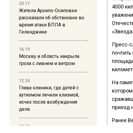
20:17
4000 ки
Жители Архипо-Осиповки
уважени
рассказали об обстановке во
Отечеств
время атаки БПЛА в
«Звезда»
Геленджике
Пресс-с
16:19
почтить
Москву и область накрыла
площади.
гроза с ливнем и ветром
километр
12:24
На памя
Глава клиники, где детей с
котором
аутизмом лечили клизмой,
сражавш
исчез после возбуждения
приезд 
дела
Ранее В
12:15
самосто