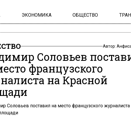
А
ЭКОНОМИКА
ОБЩЕСТВО
ТРА
СТВО
Автор:
Анфиса
димир Соловьев постав
место французского
налиста на Красной
щади