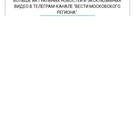
БОЛЬШЕ АКТУАЛЬНЫХ НОВОСТЕЙ И ЭКСКЛЮЗИВНЫХ
ВИДЕО В ТЕЛЕГРАМ-КАНАЛЕ "ВЕСТИ МОСКОВСКОГО
РЕГИОНА".
ПОДПИШИСЬ!
ПОДПИСЫВАЙТЕСЬ НА МОСРЕГИОН:
НОВОСТИ
ДЗЕН
ТЕЛЕГРАМ
Новости СМИ2
ПРОИСШЕСТВИЯ
Автор:
Анфиса Слепцова
МЧС: за минувшие сутки на
территории Подмосковья
произошло 82 пожара