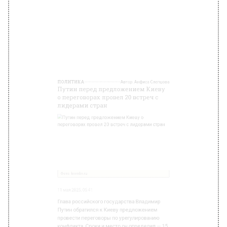
лидерами стран
Фото: kremlin.ru
11 мая 2025, 05:41
Глава российского государства Владимир
Путин обратился к Киеву предложением
провести переговоры по урегулированию
конфликта. Сроки и место он определил — 15
мая в Стамбуле. Именно там в марте 2022
года начались переговоры, однако были
прерваны украинской стороной. Трансляция