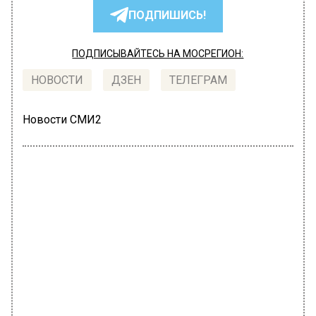
ПОДПИШИСЬ!
ПОДПИСЫВАЙТЕСЬ НА МОСРЕГИОН:
НОВОСТИ
ДЗЕН
ТЕЛЕГРАМ
Новости СМИ2
ПОЛИТИКА
Автор:
Анфиса Слепцова
Путин перед предложением Киеву
о переговорах провел 20 встреч с