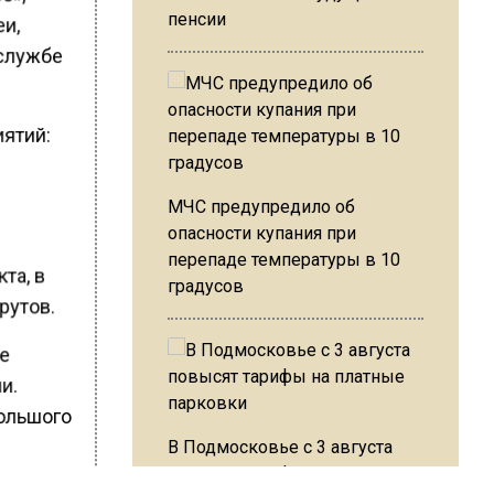
пенсии
еи,
-службе
иятий:
МЧС предупредило об
опасности купания при
перепаде температуры в 10
та, в
градусов
рутов.
де
и.
Большого
В Подмосковье с 3 августа
повысят тарифы на платные