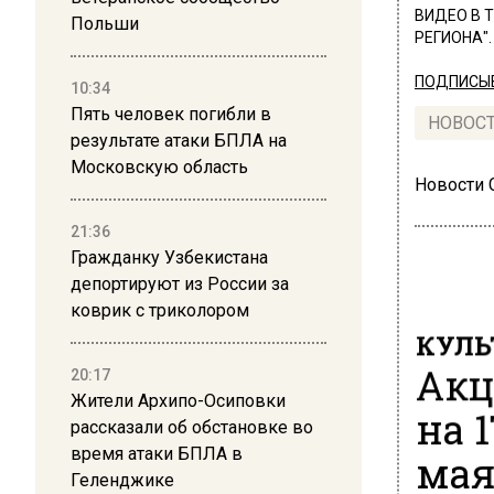
ВИДЕО В 
Польши
РЕГИОНА".
ПОДПИСЫВ
10:34
Пять человек погибли в
НОВОС
результате атаки БПЛА на
Московскую область
Новости
21:36
Гражданку Узбекистана
депортируют из России за
коврик с триколором
КУЛЬ
Акц
20:17
Жители Архипо-Осиповки
на 
рассказали об обстановке во
время атаки БПЛА в
ма
Геленджике