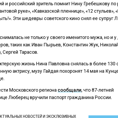
ий и российский зритель помнит Нину Гребешкову по
нтовой руке», «Кавказской пленнице», «12 стульев», 
ыть!». Эти шедевры советского кино снял ее супруг 
снималась не только у своего именитого мужа, но и у
ров, таких как Иван Пырьев, Константин Жук, Никола
, Сергей Тарасов.
актерскую жизнь Нина Павловна снялась в более 130 
нную актрису, музу Гайдая похоронят 14 мая на Кун
е.
ести Московского региона
сообщали
, что 87-летней
ице Люберец вручили паспорт гражданина России.
КТУАЛЬНЫХ НОВОСТЕЙ И ЭКСКЛЮЗИВНЫХ