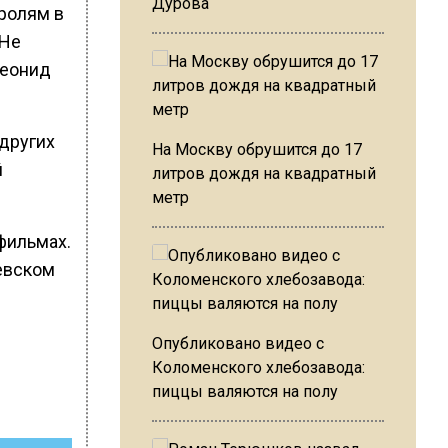
Дурова
 ролям в
«Не
Леонид
 других
На Москву обрушится до 17
й
литров дождя на квадратный
метр
фильмах.
цевском
Опубликовано видео с
Коломенского хлебозавода:
пиццы валяются на полу