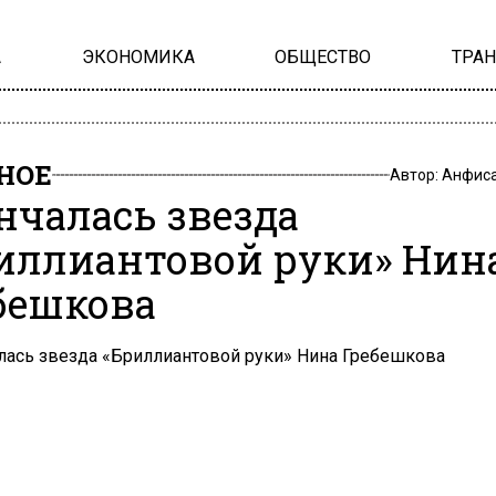
А
ЭКОНОМИКА
ОБЩЕСТВО
ТРА
НОЕ
Автор:
Анфиса
нчалась звезда
иллиантовой руки» Нин
бешкова