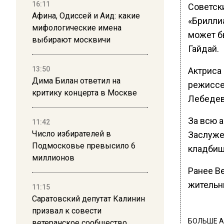
16:11
Советск
Афина, Одиссей и Аид: какие
«Бриллиа
мифологические имена
может б
выбирают москвичи
Гайдай.
13:50
Актриса 
Дима Билан ответил на
режиссе
критику концерта в Москве
Лебедев
За всю 
11:42
Число избирателей в
Заслуже
Подмосковье превысило 6
кладбищ
миллионов
Ранее В
жительн
11:15
Саратовский депутат Калинин
призвал к совести
БОЛЬШЕ А
ветеранское сообщество