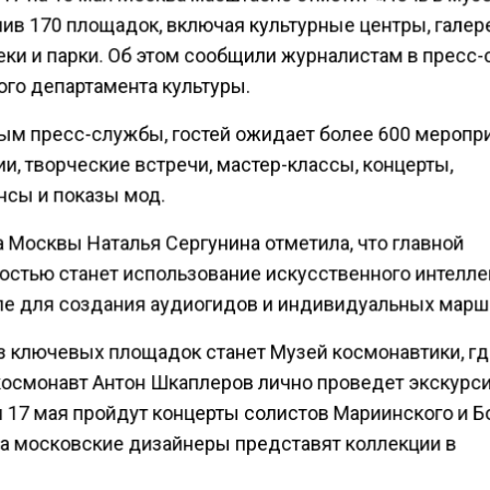
ив 170 площадок, включая культурные центры, галер
еки и парки. Об этом сообщили журналистам в пресс
ого департамента культуры.
ым пресс-службы, гостей ожидает более 600 меропр
и, творческие встречи, мастер-классы, концерты,
нсы и показы мод.
 Москвы Наталья Сергунина отметила, что главной
остью станет использование искусственного интеллек
ле для создания аудиогидов и индивидуальных марш
з ключевых площадок станет Музей космонавтики, г
космонавт Антон Шкаплеров лично проведет экскурси
 17 мая пройдут концерты солистов Мариинского и 
, а московские дизайнеры представят коллекции в
ской тематике.