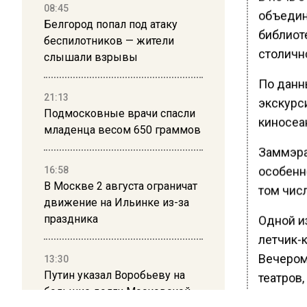
08:45
объедин
Белгород попал под атаку
библиот
беспилотников — жители
столичн
слышали взрывы
По данн
21:13
экскурси
Подмосковные врачи спасли
киносеа
младенца весом 650 граммов
Заммэра
особенн
16:58
В Москве 2 августа ограничат
том чис
движение на Ильинке из-за
праздника
Одной и
летчик-
Вечером
13:30
Путин указал Воробьеву на
театров
большие долги Московской
космиче