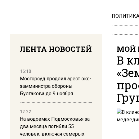
ПОЛИТИК
ЛЕНТА НОВОСТЕЙ
МОЙ 
В к
«Зе
16:10
Мосгорсуд продлил арест экс-
про
замминистра обороны
Гру
Булгакова до 9 ноября
12:22
На водоемах Подмосковья за
два месяца погибли 55
человек, включая семерых