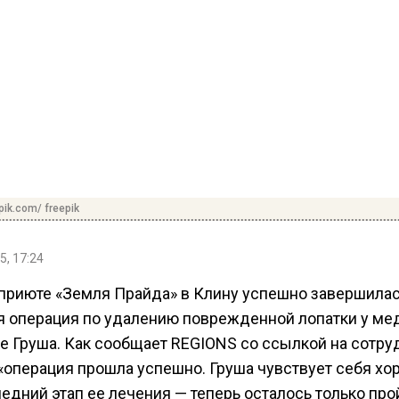
pik.com/ freepik
5, 17:24
-приюте «Земля Прайда» в Клину успешно завершила
я операция по удалению поврежденной лопатки у м
ке Груша. Как сообщает REGIONS со ссылкой на сотру
 «операция прошла успешно. Груша чувствует себя хо
едний этап ее лечения — теперь осталось только про