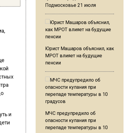
Подмосковье 21 июля
ма,
Юрист Машаров объяснил, как
МРОТ влияет на будущие
це
пенсии
мкой
естных
нтра
до
МЧС предупредило об
уть и
опасности купания при
 дети
перепаде температуры в 10