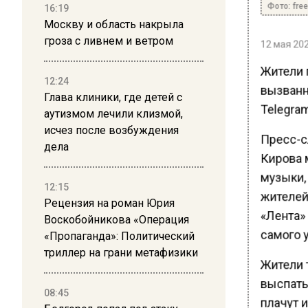
Фото: free
16:19
Москву и область накрыла
гроза с ливнем и ветром
12 мая 202
Жители 
12:24
вызванн
Глава клиники, где детей с
Telegra
аутизмом лечили клизмой,
исчез после возбуждения
Пресс-с
дела
Кирова 
музыки,
12:15
жителей
Рецензия на роман Юрия
«Лента» 
Воскобойникова «Операция
самого у
«Пропаганда»: Политический
триллер на грани метафизики
Жители 
выспатьс
08:45
плачут и