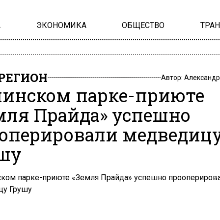
А
ЭКОНОМИКА
ОБЩЕСТВО
ТРА
РЕГИОН
Автор:
Александр
линском парке-приюте
мля Прайда» успешно
оперировали медведиц
шу