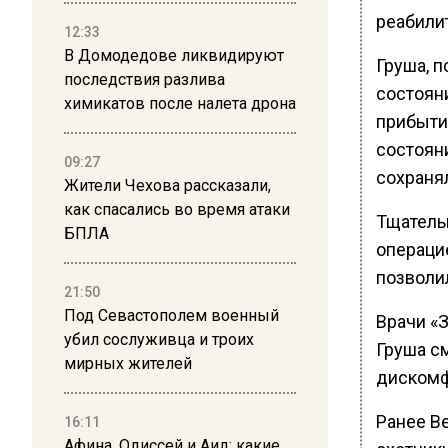
реабили
12:33
В Домодедове ликвидируют
Груша, 
последствия разлива
состоян
химикатов после налета дрона
прибыти
состоян
09:27
сохраня
Жители Чехова рассказали,
как спасались во время атаки
Тщатель
БПЛА
операцие
позволи
21:50
Под Севастополем военный
Врачи «
убил сослуживца и троих
Груша с
мирных жителей
дискомф
Ранее В
16:11
Афина, Одиссей и Аид: какие