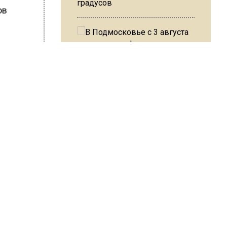
градусов
ов
московья
лическая
ров.
В Подмосковье с 3 августа
повысят тарифы на платные
езией.
парковки
ШИСЬ!
Из-за ливня и грозы в Москве
могут отменить рейсы