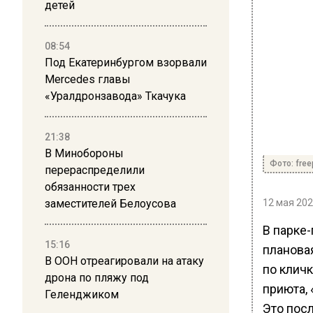
детей
08:54
Под Екатеринбургом взорвали
Mercedes главы
«Уралдронзавода» Ткачука
21:38
В Минобороны
Фото: free
перераспределили
обязанности трех
заместителей Белоусова
12 мая 202
В парке
15:16
планова
В ООН отреагировали на атаку
по клич
дрона по пляжу под
приюта,
Геленджиком
Это посл