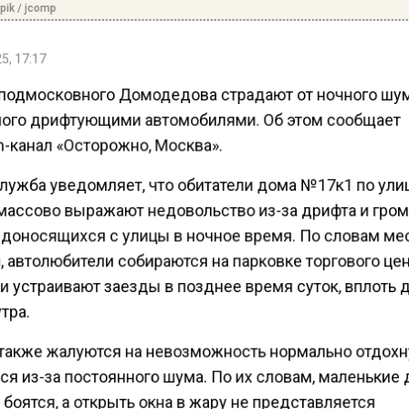
pik / jcomp
5, 17:17
подмосковного Домодедова страдают от ночного шу
ого дрифтующими автомобилями. Об этом сообщает
m-канал «Осторожно, Москва».
лужба уведомляет, что обитатели дома №17к1 по ули
массово выражают недовольство из-за дрифта и гро
 доносящихся с улицы в ночное время. По словам м
, автолюбители собираются на парковке торгового це
и устраивают заезды в позднее время суток, вплоть 
тра.
также жалуются на невозможность нормально отдохн
я из-за постоянного шума. По их словам, маленькие
 боятся, а открыть окна в жару не представляется