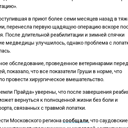
тацию».
поступившая в приют более семи месяцев назад в тя
ии, перенесла первую щадящую операцию вскоре по
я. После длительной реабилитации и зимней спячки
ие медведицы улучшилось, однако проблема с лопат
лась.
ное обследование, проведенное ветеринарами пере
й, показало, что все показатели Груши в норме, что
ло провести хирургическое вмешательство.
Земли Прайда» уверены, что после завершения реаби
может вернуться к полноценной жизни без боли и
орта, связанных с травмой лопатки.
ести Московского региона
сообщали
, что саудовские