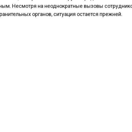
ым. Несмотря на неоднократные вызовы сотрудник
ранительных органов, ситуация остается прежней.
ести Московского региона
сообщали
, что врачи Под
жителя Истры с проволокой в глазном яблоке. Метал
астряла в глазу пострадавшего на глубине 2 сантимет
тся, что ее оперативно вытащили под местной анест
КТУАЛЬНЫХ НОВОСТЕЙ И ЭКСКЛЮЗИВНЫХ
ПОДПИ
ТЕЛЕГРАМ-КАНАЛЕ "ВЕСТИ МОСКОВСКОГО
АЙТЕСЬ НА МОСРЕГИОН:
ТИ
ДЗЕН
ТЕЛЕГРАМ
 СМИ2