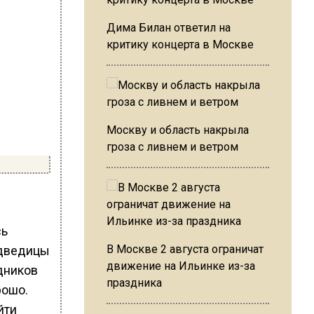
Дима Билан ответил на
критику концерта в Москве
Москву и область накрыла
гроза с ливнем и ветром
сь
В Москве 2 августа ограничат
едведицы
движение на Ильинке из-за
дников
праздника
рошо.
йти