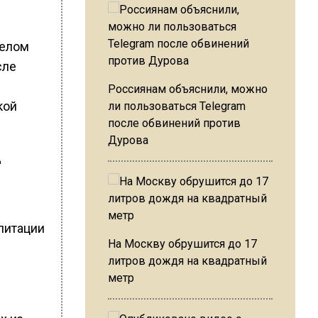
желом
сле
Россиянам объяснили, можно
кой
ли пользоваться Telegram
после обвинений против
Дурова
д
литации
На Москву обрушится до 17
литров дождя на квадратный
метр