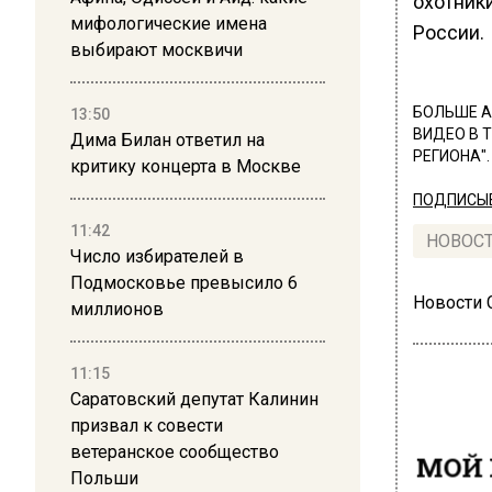
охотник
мифологические имена
России.
выбирают москвичи
БОЛЬШЕ А
13:50
ВИДЕО В 
Дима Билан ответил на
РЕГИОНА".
критику концерта в Москве
ПОДПИСЫВ
11:42
НОВОС
Число избирателей в
Подмосковье превысило 6
Новости
миллионов
11:15
Саратовский депутат Калинин
призвал к совести
ветеранское сообщество
МОЙ 
Польши