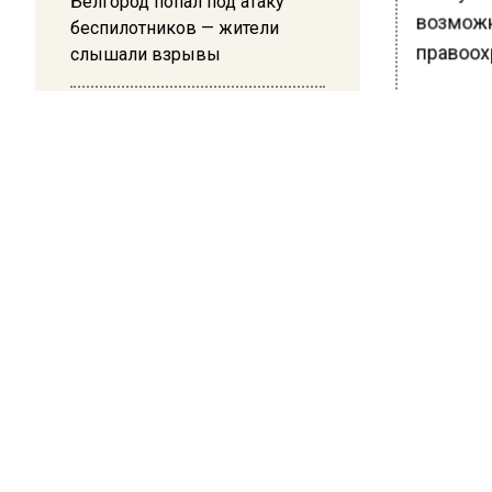
Белгород попал под атаку
возможн
беспилотников — жители
правоох
слышали взрывы
Ранее В
21:13
спасли 
Подмосковные врачи спасли
деталь з
младенца весом 650 граммов
Сообщае
БОЛЬШЕ А
ВИДЕО В 
РЕГИОНА".
ПОДПИСЫВ
НОВОС
Новости