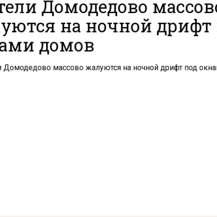
ели Домодедово массов
уются на ночной дрифт
ами домов