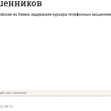
шенников
pik.com/ wirestock
5, 08:13