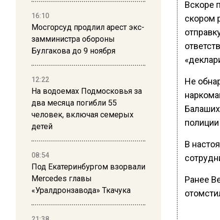
Вскоре 
16:10
скором 
Мосгорсуд продлил арест экс-
отправк
замминистра обороны
ответст
Булгакова до 9 ноября
«деклар
12:22
Не обна
На водоемах Подмосковья за
наркома
два месяца погибли 55
Балаших
человек, включая семерых
полиции 
детей
В насто
08:54
сотрудн
Под Екатеринбургом взорвали
Mercedes главы
Ранее В
«Уралдронзавода» Ткачука
отомсти
21:38