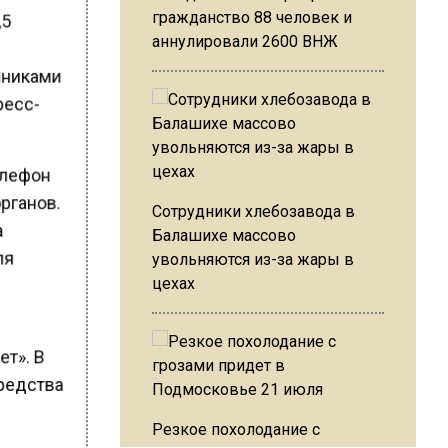
,5
гражданство 88 человек и
аннулировали 2600 ВНЖ
нниками
ресс-
елефон
органов.
Сотрудники хлебозавода в
а
Балашихе массово
ля
увольняются из-за жары в
цехах
ет». В
средства
Резкое похолодание с