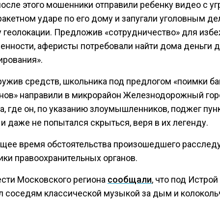
после этого мошенники отправили ребенку видео с уг
ракетном ударе по его дому и запугали уголовным де
у геолокации. Предложив «сотрудничество» для изб
венности, аферисты потребовали найти дома деньги 
ирования».
ружив средств, школьника под предлогом «поимки б
нов» направили в микрорайон Железнодорожный гор
а, где он, по указанию злоумышленников, поджег пун
и даже не попытался скрыться, веря в их легенду.
ящее время обстоятельства произошедшего расслед
ики правоохранительных органов.
ести Московского региона
сообщали
, что под Истрой
л соседям классической музыкой за дым и колоколь