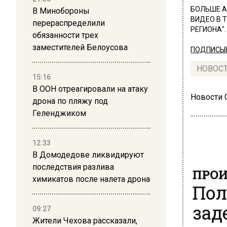
БОЛЬШЕ А
В Минобороны
ВИДЕО В 
перераспределили
РЕГИОНА".
обязанности трех
заместителей Белоусова
ПОДПИСЫВ
НОВОС
15:16
В ООН отреагировали на атаку
Новости
дрона по пляжу под
Геленджиком
12:33
В Домодедове ликвидируют
ПРОИ
последствия разлива
химикатов после налета дрона
Пол
зад
09:27
Жители Чехова рассказали,