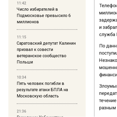
11:42
Телефон
Число избирателей в
миллион
Подмосковье превысило 6
задержа
миллионов
и забрал
служба 
11:15
Саратовский депутат Калинин
По данн
призвал к совести
поступи
ветеранское сообщество
Незнако
Польши
мошенни
финанси
10:34
Пять человек погибли в
Злоумыш
результате атаки БПЛА на
передат
Московскую область
течение
разным 
21:36