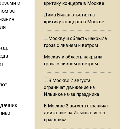
розами о
лом за
Дима Билан ответил на
ежания
критику концерта в Москве
для
анды
ода
Москву и область накрыла
кт
гроза с ливнем и ветром
уют
 дачник
В Москве 2 августа ограничат
движение на Ильинке из-за
чики.
праздника