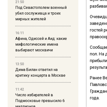
21:50
разбивая
Под Севастополем военный
убил сослуживца и троих
Очевидц
мирных жителей
заведен
гостей 
16:11
правоох
Афина, Одиссей и Аид: какие
мифологические имена
Сообщает
выбирают москвичи
пол. На
прибыли
13:50
результ
Дима Билан ответил на
критику концерта в Москве
Ранее В
Павловск
11:42
Граждан
Число избирателей в
года.
Подмосковье превысило 6
миллионов