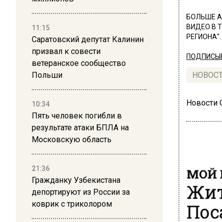
БОЛЬШЕ А
ВИДЕО В 
11:15
РЕГИОНА".
Саратовский депутат Калинин
призвал к совести
ПОДПИСЫВ
ветеранское сообщество
Польши
НОВОС
Новости
10:34
Пять человек погибли в
результате атаки БПЛА на
Московскую область
21:36
МОЙ 
Гражданку Узбекистана
Жит
депортируют из России за
коврик с триколором
Пос