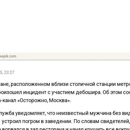
reepik.com
5, 23:27
ране, расположенном вблизи столичной станции метр
произошел инцидент с участием дебошира. Об этом с
m-канал «Осторожно, Москва».
лужба уведомляет, что неизвестный мужчина без в
 устроил погром в заведении. По словам свидетелей,
ворвался в зал ресторана и начал крушить все вокру