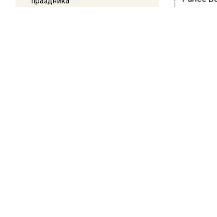
праздника
зацеперо
Ими оказ
13:30
была пр
Путин указал Воробьеву на
большие долги Московской
последс
области в сфере ЖКХ
БОЛЬШЕ А
ВИДЕО В 
РЕГИОНА".
ПОДПИСЫВ
НОВОС
Новости