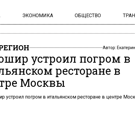
А
ЭКОНОМИКА
ОБЩЕСТВО
ТРА
РЕГИОН
Автор:
Екатери
ошир устроил погром в
льянском ресторане в
тре Москвы