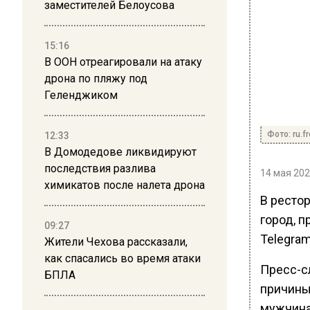
заместителей Белоусова
15:16
В ООН отреагировали на атаку
дрона по пляжу под
Геленджиком
Фото: ru.f
12:33
В Домодедове ликвидируют
последствия разлива
14 мая 202
химикатов после налета дрона
В ресто
город, 
09:27
Telegra
Жители Чехова рассказали,
как спасались во время атаки
Пресс-с
БПЛА
причины
мужчина 