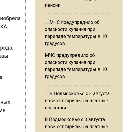
пенсии
риобрела
РКА.
рода.
МЧС предупредило об
тазы
опасности купания при
перепаде температуры в 10
градусов
е
тных
мя
В Подмосковье с 3 августа
повысят тарифы на платные