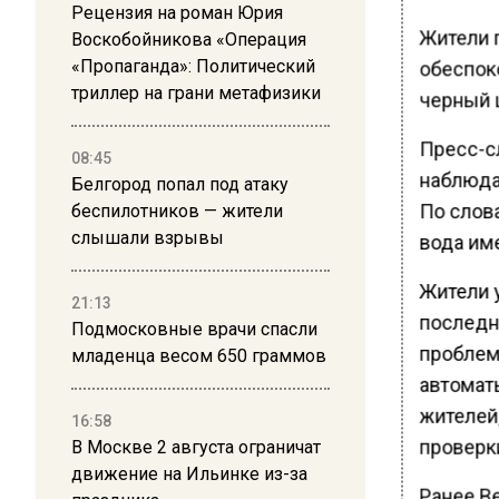
Рецензия на роман Юрия
Жители 
Воскобойникова «Операция
«Пропаганда»: Политический
обеспок
триллер на грани метафизики
черный 
Пресс-с
08:45
наблюда
Белгород попал под атаку
По слов
беспилотников — жители
слышали взрывы
вода им
Жители 
21:13
последни
Подмосковные врачи спасли
проблем
младенца весом 650 граммов
автомат
жителей
16:58
проверк
В Москве 2 августа ограничат
движение на Ильинке из-за
Ранее В