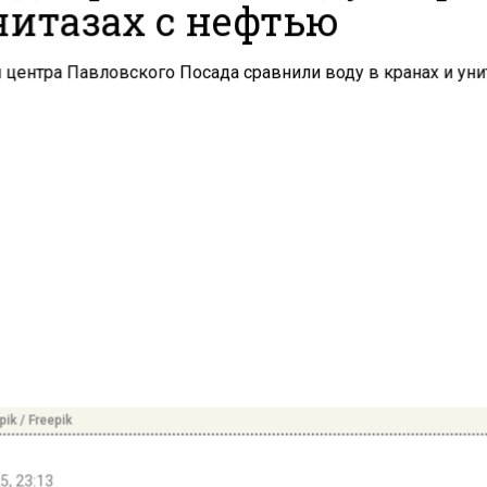
нитазах с нефтью
ik / Freepik
5, 23:13