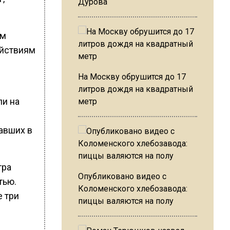
Дурова
ям
ействиям
На Москву обрушится до 17
литров дождя на квадратный
ли на
метр
авших в
тра
Опубликовано видео с
тью.
Коломенского хлебозавода:
е три
пиццы валяются на полу