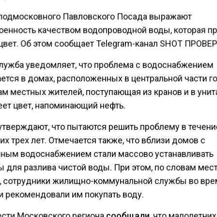
подмосковного Павловского Посада выражают
оенность качеством водопроводной воды, которая п
цвет. Об этом сообщает Telegram-канал SHOT ПРОВЕ
лужба уведомляет, что проблема с водоснабжением
ется в домах, расположенных в центральной части го
ам местных жителей, поступающая из кранов и в уни
еет цвет, напоминающий нефть.
утверждают, что пытаются решить проблему в течени
х трех лет. Отмечается также, что вблизи домов с
ным водоснабжением стали массово устанавливать
ы для разлива чистой воды. При этом, по словам мес
, сотрудники жилищно-коммунальной службы во вре
и рекомендовали им покупать воду.
ести Московского региона
сообщали
, что малолетних