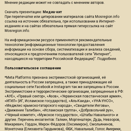
Мнение редакции может не совпадать с мнением авторов.
Скачать презентацию:
Медиа-кит
При перепечатке или цитировании материалов сайта Mosregion.info
ссылка на источник обязательна, при использовании в Интернет-
изданиях и на сайтах обязательна прямая гиперссылка на сайт
Mosregion.info.
На информационном ресурсе применяются рекомендательные
технологии (информационные технологии предоставления
информации на основе сбора, систематизации и анализа сведений,
относящихся к предпочтениям пользователей сети "Интернет",
находящихся на территории Российской Федерации)".
Подробнее
.
Пользовательское соглашение
*Meta Platforms признана экстремистской организацией, её
деятельность в России запрещена, а также принадлежащие ей
социальные сети Facebook и Instagram так же запрещены в России.
Экстремистские и террористические организации, запрещенные в РФ:
«АУЕ», «Правый сектор», «Азов», «Украинская повстанческая армия»,
«ИГИЛ» (ИГ, Исламское государство), «Аль-Каида», «УНА-УНСО»,
«Меджлис крымско-татарского народа», «Свидетели Иеговы»,
«Движение Талибан», «Исламская группа», «Добровольчий рух»,
«Чёрный комитет», «Мужское государство», «Штабы Навального» и
другие. Перечень иноагентов: Галкин, Моргенштерн, Дудь, Невзоров,
Макаревич, Гордон, Мирон Фёдоров (Оксимирон), Смольянинов,
Монеточка (Елизавета Гардымова), ФБК, Навальный, Голос Америки,