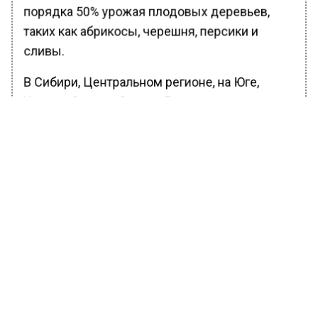
порядка 50% урожая плодовых деревьев,
таких как абрикосы, черешня, персики и
сливы.
В Сибири, Центральном регионе, на Юге,
Урале и Северо-Западе России из-за холодов
пострадало около 120 тысяч гектаров (12%)
сахарной свёклы.
В Белгородской области введён режим
чрезвычайной ситуации из-за гибели
посевов и утраты урожая фруктов и ягод. В
Воронежской области также готовятся
ввести ЧС, так как на площади более 30
тысяч гектаров пострадали пшеница, ячмень,
рожь и сахарная свёкла, а садоводы
потеряли около 70% ягод и фруктов.