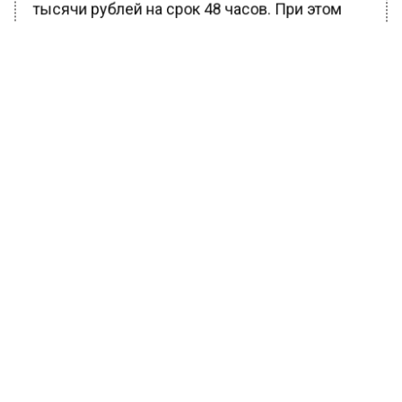
тысячи рублей на срок 48 часов. При этом
банк уведомит клиента об этом.
Ранее Вести Московского региона
сообщали
, что Москва жестко отказала
Пекину в покупке трех видов российского
оружия.
БОЛЬШЕ АКТУАЛЬНЫХ НОВОСТЕЙ И ЭКСКЛЮЗИВНЫХ
ВИДЕО В ТЕЛЕГРАМ-КАНАЛЕ "ВЕСТИ МОСКОВСКОГО
РЕГИОНА".
ПОДПИШИСЬ!
ПОДПИСЫВАЙТЕСЬ НА МОСРЕГИОН:
НОВОСТИ
ДЗЕН
ТЕЛЕГРАМ