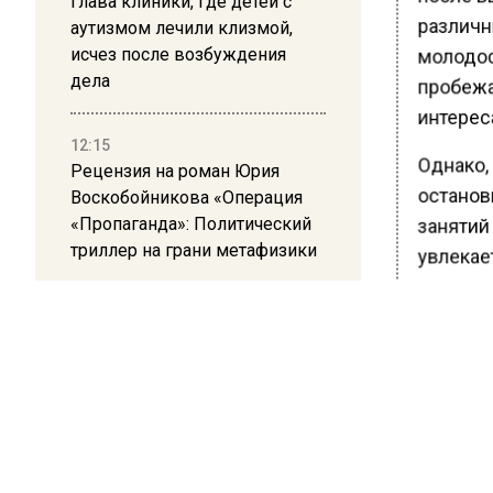
Глава клиники, где детей с
различны
аутизмом лечили клизмой,
молодост
исчез после возбуждения
дела
пробежа
интереса
12:15
Однако, 
Рецензия на роман Юрия
останови
Воскобойникова «Операция
«Пропаганда»: Политический
занятий 
триллер на грани метафизики
увлекает
каждую 
реже од
Помимо э
километр
различн
лесу и 