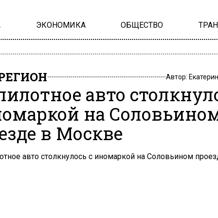
А
ЭКОНОМИКА
ОБЩЕСТВО
ТРА
РЕГИОН
Автор:
Екатери
пилотное авто столкнул
номаркой на Соловьино
езде в Москве