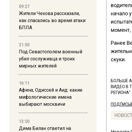
водителя
09:27
начало 
Жители Чехова рассказали,
как спасались во время атаки
испытат
БПЛА
момент, 
Ранее В
21:50
жительн
Под Севастополем военный
убил сослуживца и троих
скуки.
мирных жителей
БОЛЬШЕ А
16:11
ВИДЕО В 
Афина, Одиссей и Аид: какие
РЕГИОНА".
мифологические имена
выбирают москвичи
ПОДПИСЫВ
НОВОС
13:50
Дима Билан ответил на
Новости