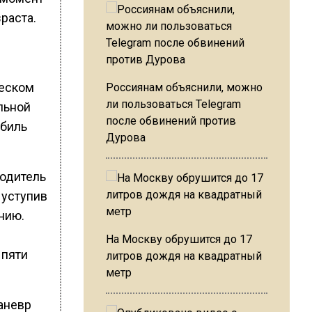
раста.
ческом
Россиянам объяснили, можно
ли пользоваться Telegram
льной
после обвинений против
обиль
Дурова
водитель
 уступив
нию.
На Москву обрушится до 17
 пяти
литров дождя на квадратный
метр
аневр