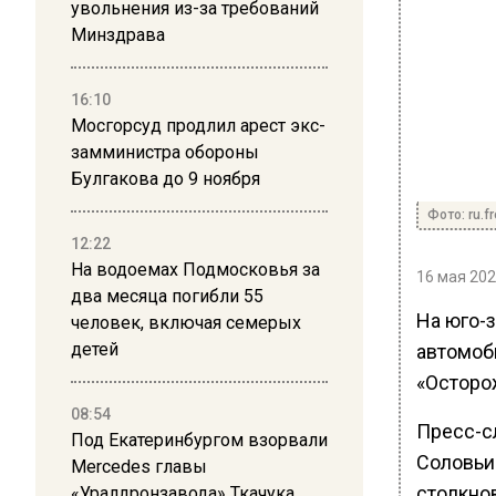
увольнения из-за требований
Минздрава
16:10
Мосгорсуд продлил арест экс-
замминистра обороны
Булгакова до 9 ноября
Фото: ru.f
12:22
На водоемах Подмосковья за
16 мая 202
два месяца погибли 55
На юго-
человек, включая семерых
детей
автомоби
«Осторо
08:54
Пресс-с
Под Екатеринбургом взорвали
Соловьи
Mercedes главы
столкнов
«Уралдронзавода» Ткачука