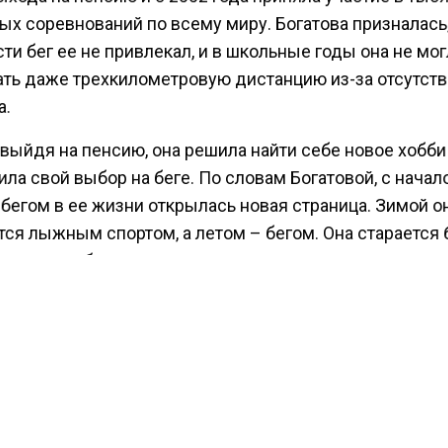
х соревнований по всему миру. Богатова призналась,
и бег ее не привлекал, и в школьные годы она не мо
ть даже трехкилометровую дистанцию из-за отсутст
.
выйдя на пенсию, она решила найти себе новое хобби
ла свой выбор на беге. По словам Богатовой, с нача
бегом в ее жизни открылась новая страница. Зимой о
ся лыжным спортом, а летом – бегом. Она старается 
неделю, обычно по выходным, а в настоящее время 
ного раза в неделю.
того, она ежедневно тренируется, пробегая не мене
ов. Пенсионерка рассказала, что выбрала для себя 
ых маршрутов для тренировок в Подольске, включая 
маршрут с подъемом.