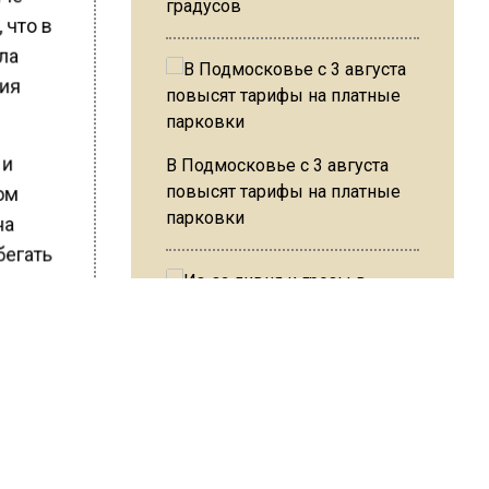
градусов
 что в
гла
вия
 и
В Подмосковье с 3 августа
повысят тарифы на платные
лом
парковки
на
бегать
– не
е пяти
Из-за ливня и грозы в Москве
пять
могут отменить рейсы
трассу в