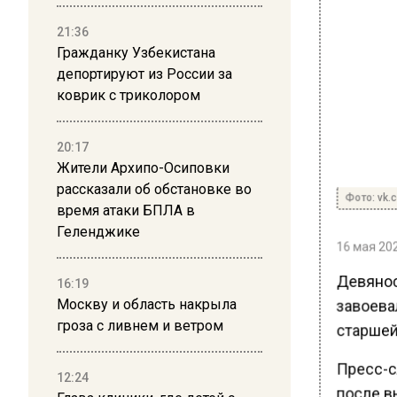
21:36
Гражданку Узбекистана
депортируют из России за
коврик с триколором
20:17
Жители Архипо-Осиповки
рассказали об обстановке во
Фото: vk.
время атаки БПЛА в
Геленджике
16 мая 202
Девянос
16:19
завоева
Москву и область накрыла
гроза с ливнем и ветром
старшей 
Пресс-с
12:24
после вы