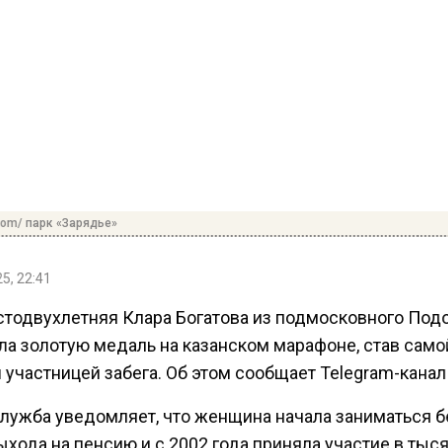
com/ парк «Зарядье»
5, 22:41
тодвухлетняя Клара Богатова из подмосковного Под
ла золотую медаль на казанском марафоне, став сам
участницей забега. Об этом сообщает Telegram-канал
лужба уведомляет, что женщина начала заниматься 
хода на пенсию и с 2002 года приняла участие в тыс