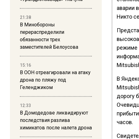
аварии в
Никто се
21:38
В Минобороны
Предста
перераспределили
высокоа
обязанности трех
заместителей Белоусова
режиме 
информа
Mitsubis
15:16
В ООН отреагировали на атаку
В Яндек
дрона по пляжу под
Mitsubis
Геленджиком
дорогу 
Очевидц
12:33
В Домодедове ликвидируют
прибыти
последствия разлива
часов.
химикатов после налета дрона
Свидете