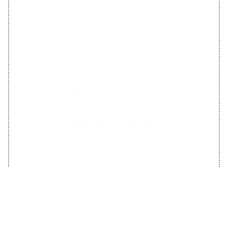
в больнице.
Мать погибшего, работающая в сфере
туризма, намерена добиваться возбуждения
уголовного дела и привлечения к
ответственности администрации отеля,
позиционирующего себя как семейный.
Сразу после трагедии у бассейна были
установлены ограждения.
Ранее Вести Московского региона
сообщали
, что российские туристы
жалуются на ожоги от невидимых медуз в
Кемере.
БОЛЬШЕ АКТУАЛЬНЫХ НОВОСТЕЙ И ЭКСКЛЮЗИВНЫХ
ВИДЕО В ТЕЛЕГРАМ-КАНАЛЕ "ВЕСТИ МОСКОВСКОГО
РЕГИОНА".
ПОДПИШИСЬ!