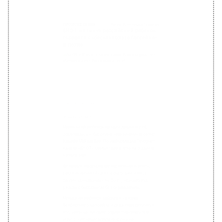
Фото: unsplash.com
16 мая 2025, 09:57
Маленький ребенок из Ярославля погиб,
сорвавшись с бассейна «Инфинити» в отеле
Xanadu Makadi Bay. По информации Telegram-
канала «SHOT», семья прилетела на отдых в
начале мая.
Во время оформления заселения в отель,
расположенный на втором этаже, отец с
двумя сыновьями (4 и 5 лет) находились
рядом с бассейном без ограждений.
Младший ребенок забрался на край
безбортного бассейна. Когда отец окликнул
его, мальчик не смог сориентироваться и
упал с шестиметровой высоты на
незащищенном участке. Ребенок скончался