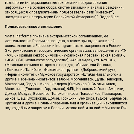
технологии (информационные технологии предоставления
информации на основе сбора, систематизации и анализа сведений,
относящихся к предпочтениям пользователей сети "Интернет",
находящихся на территории Российской Федерации)".
Подробнее
.
Пользовательское соглашение
*Meta Platforms признана экстремистской организацией, её
деятельность в России запрещена, а также принадлежащие ей
социальные сети Facebook и Instagram так же запрещены в России.
Экстремистские и террористические организации, запрещенные в РФ:
«АУЕ», «Правый сектор», «Азов», «Украинская повстанческая армия»,
«ИГИЛ» (ИГ, Исламское государство), «Аль-Каида», «УНА-УНСО»,
«Меджлис крымско-татарского народа», «Свидетели Иеговы»,
«Движение Талибан», «Исламская группа», «Добровольчий рух»,
«Чёрный комитет», «Мужское государство», «Штабы Навального» и
другие. Перечень иноагентов: Галкин, Моргенштерн, Дудь, Невзоров,
Макаревич, Гордон, Мирон Фёдоров (Оксимирон), Смольянинов,
Монеточка (Елизавета Гардымова), ФБК, Навальный, Голос Америки,
Дождь, Медуза, Верзилов, Толоконникова, Понасенков, Пивоваров,
Быков, Шац, Глуховский, Долин, Троицкий, Земфира, Гудков, Варламов,
Прусикин и другие. Полный перечень лиц и организаций, находящихся
под судебным запретом в России, можно найти на сайте Минюста РФ.