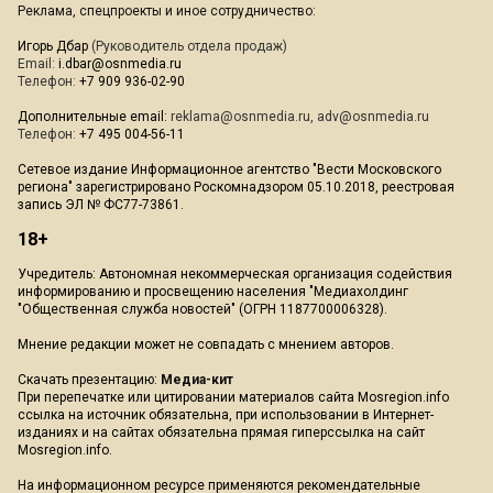
Реклама, спецпроекты и иное сотрудничество:
Игорь Дбар
(Руководитель отдела продаж)
Email:
i.dbar@osnmedia.ru
Телефон:
+7 909 936-02-90
Дополнительные email:
reklama@osnmedia.ru
,
adv@osnmedia.ru
Телефон:
+7 495 004-56-11
Сетевое издание Информационное агентство "Вести Московского
региона" зарегистрировано Роскомнадзором 05.10.2018, реестровая
запись ЭЛ № ФС77-73861.
18+
Учредитель: Автономная некоммерческая организация содействия
информированию и просвещению населения "Медиахолдинг
"Общественная служба новостей" (ОГРН 1187700006328).
Мнение редакции может не совпадать с мнением авторов.
Скачать презентацию:
Медиа-кит
При перепечатке или цитировании материалов сайта Mosregion.info
ссылка на источник обязательна, при использовании в Интернет-
изданиях и на сайтах обязательна прямая гиперссылка на сайт
Mosregion.info.
На информационном ресурсе применяются рекомендательные