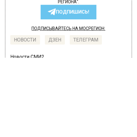
РЕГИОНА".
ПОДПИШИСЬ!
ПОДПИСЫВАЙТЕСЬ НА МОСРЕГИОН:
НОВОСТИ
ДЗЕН
ТЕЛЕГРАМ
Новости СМИ2
МОЙ РЕГИОН
Автор:
Анна Мигинеишвили
Четыре человека погибли в ДТП с
микроавтобусом и грузовиком в
Сергиево-Посадском округе