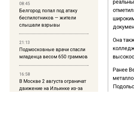
реальны
08:45
отметил
Белгород попал под атаку
беспилотников — жители
широким
слышали взрывы
докумен
Она так
21:13
колледж
Подмосковные врачи спасли
высокоо
младенца весом 650 граммов
Ранее В
16:58
металло
В Москве 2 августа ограничат
Подольс
движение на Ильинке из-за
на высо
праздника
13:30
БОЛЬШЕ А
Путин указал Воробьеву на
ВИДЕО В 
большие долги Московской
РЕГИОНА".