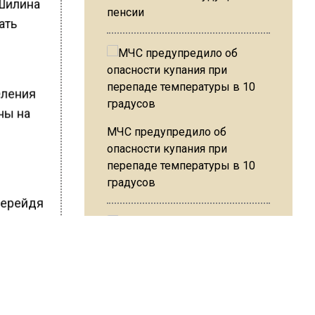
 Шилина
пенсии
ать
еления
ны на
МЧС предупредило об
опасности купания при
перепаде температуры в 10
градусов
перейдя
В Подмосковье с 3 августа
ШИСЬ!
повысят тарифы на платные