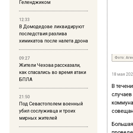
Геленджиком
12:33
В Домодедове ликвидируют
последствия разлива
химикатов после налета дрона
Фото: Аге
09:27
Жители Чехова рассказали,
как спасались во время атаки
18 мая 202
БПЛА
В течен
случаев
21:50
коммуна
Под Севастополем военный
совещани
убил сослуживца и троих
мирных жителей
Большая
проведе