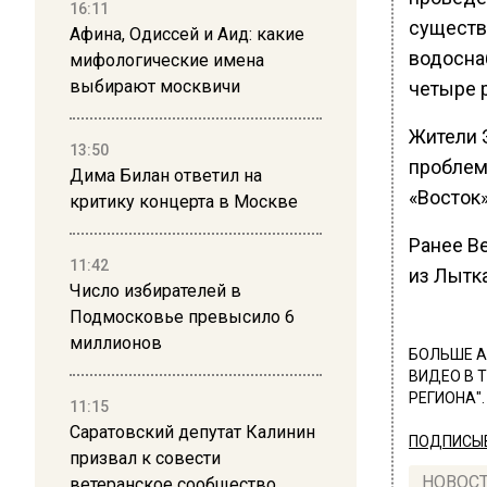
16:11
существ
Афина, Одиссей и Аид: какие
водоснаб
мифологические имена
выбирают москвичи
четыре р
Жители 
13:50
проблем
Дима Билан ответил на
«Восток
критику концерта в Москве
Ранее В
11:42
из Лытк
Число избирателей в
Подмосковье превысило 6
миллионов
БОЛЬШЕ А
ВИДЕО В 
РЕГИОНА".
11:15
Саратовский депутат Калинин
ПОДПИСЫВ
призвал к совести
НОВОС
ветеранское сообщество