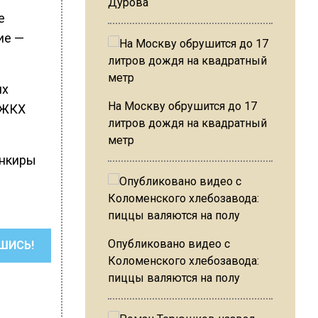
Дурова
е
ие —
их
На Москву обрушится до 17
 ЖКХ
литров дождя на квадратный
метр
анкиры
Опубликовано видео с
ШИСЬ!
Коломенского хлебозавода:
пиццы валяются на полу