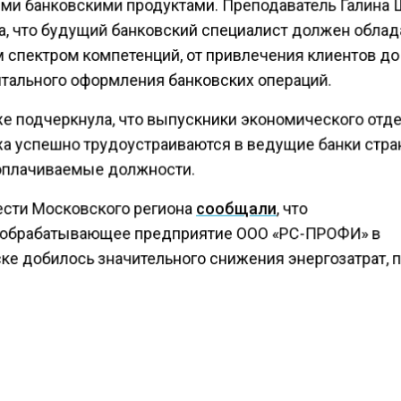
ми банковскими продуктами. Преподаватель Галина
а, что будущий банковский специалист должен облад
 спектром компетенций, от привлечения клиентов до
тального оформления банковских операций.
же подчеркнула, что выпускники экономического отд
а успешно трудоустраиваются в ведущие банки стра
плачиваемые должности.
ести Московского региона
сообщали
, что
обрабатывающее предприятие ООО «РС-ПРОФИ» в
ке добилось значительного снижения энергозатрат, 
котехнологичное оборудование.
КТУАЛЬНЫХ НОВОСТЕЙ И ЭКСКЛЮЗИВНЫХ
ПОДПИ
ТЕЛЕГРАМ-КАНАЛЕ "ВЕСТИ МОСКОВСКОГО