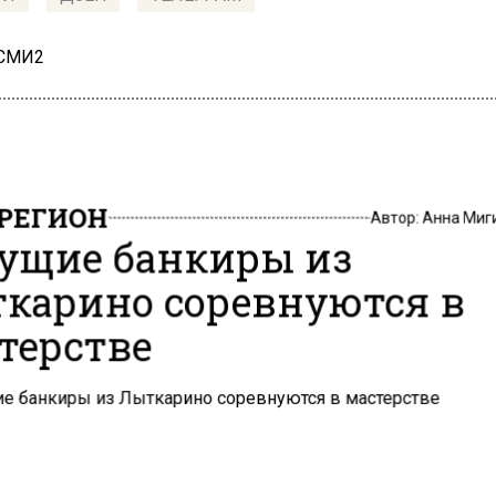
 СМИ2
РЕГИОН
Автор:
Анна Миг
ущие банкиры из
карино соревнуются в
терстве