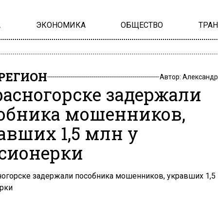
А
ЭКОНОМИКА
ОБЩЕСТВО
ТРА
РЕГИОН
Автор:
Александр
расногорске задержали
обника мошенников,
авших 1,5 млн у
сионерки