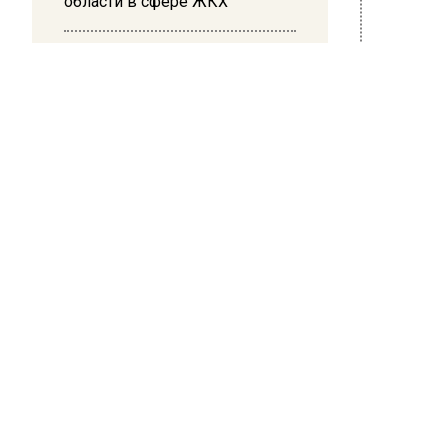
области в сфере ЖКХ
10:17
Суд в Москве арестовал
Мэр так
миллиардера Кустова и
новые т
гендиректора «Эфко»
искусст
програм
Московс
для вос
мамонт,
Кроме т
дизайне
наслади
Ранее В