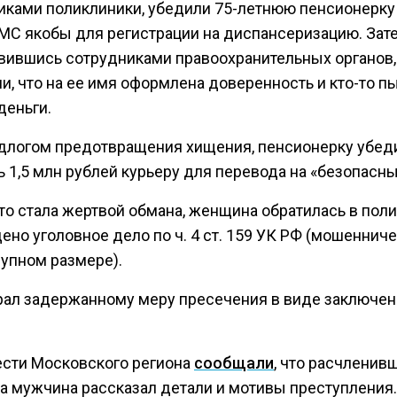
иками поликлиники, убедили 75-летнюю пенсионерку
СМС якобы для регистрации на диспансеризацию. Зате
вившись сотрудниками правоохранительных органов,
и, что на ее имя оформлена доверенность и кто-то п
деньги.
длогом предотвращения хищения, пенсионерку убед
 1,5 млн рублей курьеру для перевода на «безопасны
то стала жертвой обмана, женщина обратилась в пол
но уголовное дело по ч. 4 ст. 159 УК РФ (мошенниче
рупном размере).
рал задержанному меру пресечения в виде заключен
ести Московского региона
сообщали
, что расчленив
а мужчина рассказал детали и мотивы преступления.