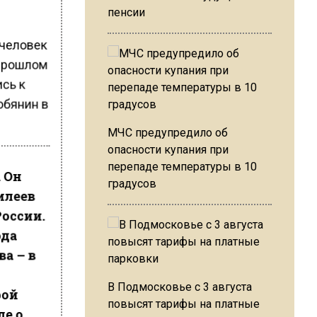
пенсии
 человек
 прошлом
ись к
обянин в
МЧС предупредило об
опасности купания при
перепаде температуры в 10
 Он
градусов
илеев
России.
ода
а – в
В Подмосковье с 3 августа
рой
повысят тарифы на платные
ле о