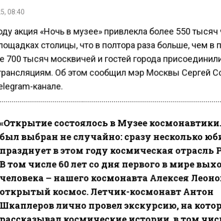
5, 08:40
оду акция «Ночь в музее» привлекла более 550 тысяч
лощадках столицы, что в полтора раза больше, чем в
е 700 тысяч москвичей и гостей города присоединил
трансляциям. Об этом сообщил мэр Москвы Сергей С
elegram-канале.
«Открытие состоялось в Музее космонавтики.
был выбран не случайно: сразу несколько юб
празднует в этом году космическая отрасль 
В том числе 60 лет со дня первого в мире вых
человека – нашего космонавта Алексея Леонов
открытый космос. Летчик-космонавт Антон
Шкаплеров лично провел экскурсию, на кото
рассказывал космические истории, в том чис