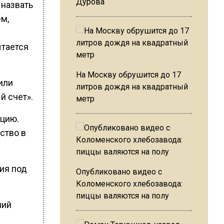
Дурова
 назвать
м,
ытается
На Москву обрушится до 17
или
литров дождя на квадратный
й счет».
метр
ицию.
ство в
ия под
Опубликовано видео с
Коломенского хлебозавода:
пиццы валяются на полу
ший