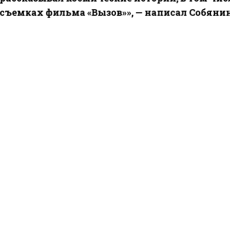
съемках фильма «Вызов»», — написал Собянин
же отметил, что в организации акции были использов
ехнологии. Впервые в роли виртуального гида выступ
венный интеллект, помогая гостям ориентироваться в
ме и делясь информацией о музеях.
кий зоопарк также использовал современные технол
создания образов вымерших и редких животных, таки
 амурский тигр и дальневосточный леопард.
ого, посетители смогли увидеть показы коллекций с
ров, посетить театрализованные представления и
ться музыкальными и поэтическими программами.
ести Московского региона
сообщали
, что сервис «Би