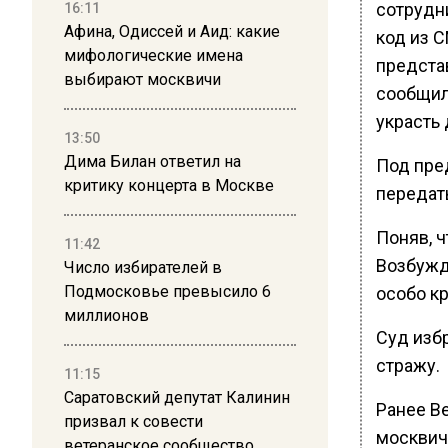
сотрудн
16:11
Афина, Одиссей и Аид: какие
код из 
мифологические имена
предста
выбирают москвичи
сообщил
украсть 
13:50
Дима Билан ответил на
Под пре
критику концерта в Москве
передать
Поняв, ч
11:42
Возбужде
Число избирателей в
Подмосковье превысило 6
особо к
миллионов
Суд изб
стражу.
11:15
Саратовский депутат Калинин
Ранее В
призвал к совести
москвич
ветеранское сообщество